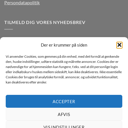
Persondatapolitik
TILMELD DIG VORES NYHEDSBREV
Der er krummer på siden
Vi anvender Cookies, som gemmes på din enhed, med det formål at genkende
den, huske indstillinger, udføre statistik og målrette annoncer. Cookies der er
nødvendige for at hjemmesiden kan fungere, f.eks. ved at dit personlige login
eller indkøbskurv huskes mellem sideskift, kan ikke deaktiveres. Ikke essentielle
Jeg ønsker at modtage mails fra TJdata!
Cookies der bruges til analytiske formål, annoncer, og udvidet funktionalitet,
kan deaktiveres efter ønske:
Læs vores Persondatapolitik
ACCEPTER
AFVIS
Copyright 2026 ©
TJdata ApS
VIS INDSTILLINGER