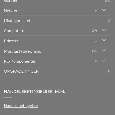
Skærme
(550)
Netværk
(4)
Ukategoriseret
(10)
Computere
(1078)
Printere
(67)
Mus, tastaturer, m.m.
(377)
PC-Komponenter
(5)
OPGRADERINGER
(0)
HANDELSBETINGELSER, M.M.
Handelsbetingelser