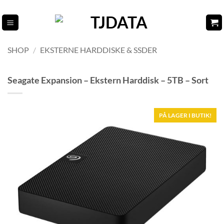
Fortsæt
til
indhold
SHOP
/
EKSTERNE HARDDISKE & SSDER
Seagate Expansion – Ekstern Harddisk – 5TB – Sort
PÅ LAGER I BUTIK!