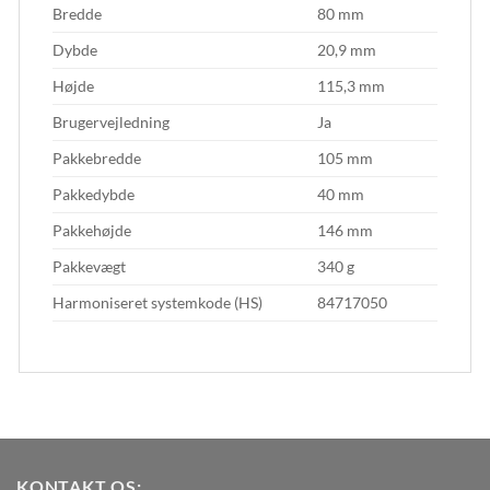
Bredde
80 mm
Dybde
20,9 mm
Højde
115,3 mm
Brugervejledning
Ja
Pakkebredde
105 mm
Pakkedybde
40 mm
Pakkehøjde
146 mm
Pakkevægt
340 g
Harmoniseret systemkode (HS)
84717050
KONTAKT OS: