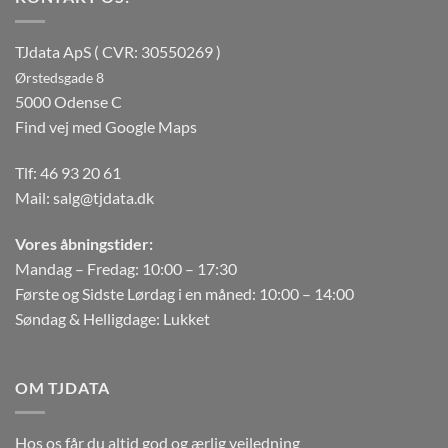
TJdata ApS ( CVR: 30550269 )
Ørstedsgade 8
5000 Odense C
Find vej med Google Maps
Tlf:
46 93 20 61
Mail:
salg@tjdata.dk
Vores åbningstider:
Mandag – Fredag: 10:00 – 17:30
Første og Sidste Lørdag i en måned: 10:00 – 14:00
Søndag & Helligdage: Lukket
OM TJDATA
Hos os får du altid god og ærlig vejledning