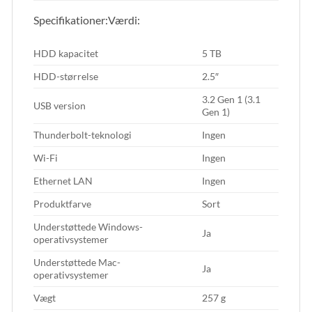
Specifikationer:Værdi:
HDD kapacitet
5 TB
HDD-størrelse
2.5″
3.2 Gen 1 (3.1
USB version
Gen 1)
Thunderbolt-teknologi
Ingen
Wi-Fi
Ingen
Ethernet LAN
Ingen
Produktfarve
Sort
Understøttede Windows-
Ja
operativsystemer
Understøttede Mac-
Ja
operativsystemer
Vægt
257 g