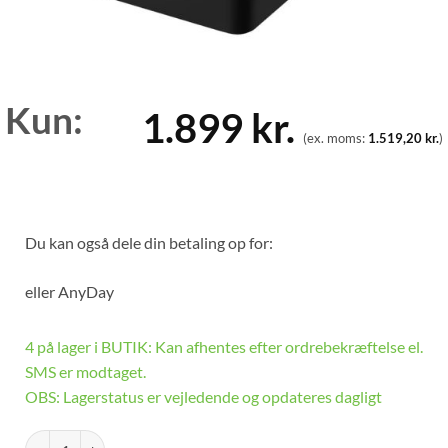
Kun:
1.899
kr.
(ex. moms:
1.519,20
kr.
)
Du kan også dele din betaling op for:
eller
AnyDay
4 på lager i BUTIK: Kan afhentes efter ordrebekræftelse el.
SMS er modtaget.
OBS: Lagerstatus er vejledende og opdateres dagligt
Seagate Expansion - Ekstern Harddisk - 5TB - Sort antal