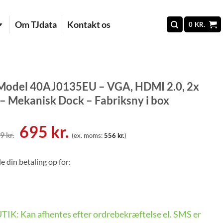
Om TJdata
Kontakt os
0
KR.
 Model 40AJ0135EU – VGA, HDMI 2.0, 2x
 Mekanisk Dock – Fabriksny i box
Den
Den
695
kr.
99
kr.
(ex. moms:
556
kr.
)
oprindelige
aktuelle
pris
pris
e din betaling op for:
var:
er:
1.699 kr..
695 kr..
BUTIK: Kan afhentes efter ordrebekræftelse el. SMS er