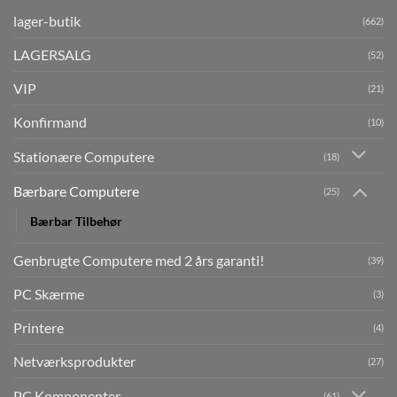
lager-butik
(662)
LAGERSALG
(52)
VIP
(21)
Konfirmand
(10)
Stationære Computere
(18)
Bærbare Computere
(25)
Bærbar Tilbehør
Genbrugte Computere med 2 års garanti!
(39)
PC Skærme
(3)
Printere
(4)
Netværksprodukter
(27)
PC Komponenter
(61)