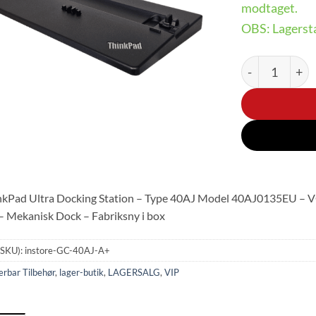
modtaget.
OBS: Lagersta
Lenovo ThinkP
nkPad Ultra Docking Station – Type 40AJ Model 40AJ0135EU – V
 Mekanisk Dock – Fabriksny i box
(SKU):
instore-GC-40AJ-A+
rbar Tilbehør
,
lager-butik
,
LAGERSALG
,
VIP