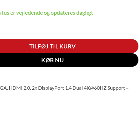
tus er vejledende og opdateres dagligt
ad Ultra Docking Station – Type 40AJ Model 40AJ0135EU -
TILFØJ TIL KURV
KØB NU
GA, HDMI 2.0, 2x DisplayPort 1.4 Dual 4K@60HZ Support –