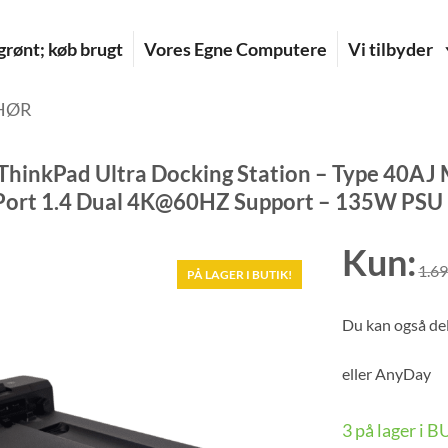
rønt; køb brugt
Vores Egne Computere
Vi tilbyder
HØR
ThinkPad Ultra Docking Station – Type 40AJ
Port 1.4 Dual 4K@60HZ Support – 135W PSU –
Kun:
1.6
PÅ LAGER I BUTIK!
Du kan også del
eller
AnyDay
3 på lager i 