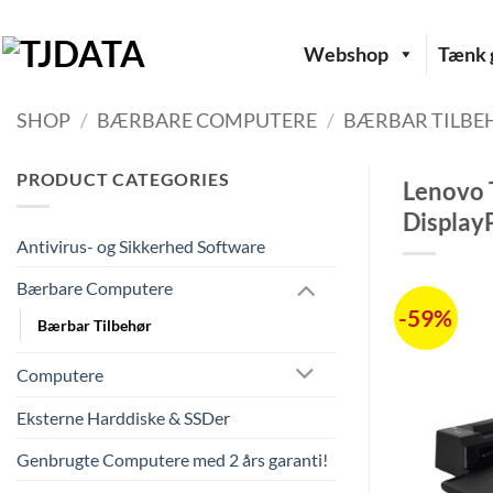
Fortsæt
til
Webshop
Tænk g
indhold
SHOP
/
BÆRBARE COMPUTERE
/
BÆRBAR TILBE
PRODUCT CATEGORIES
Lenovo 
Display
Antivirus- og Sikkerhed Software
Bærbare Computere
-59%
Bærbar Tilbehør
Computere
Eksterne Harddiske & SSDer
Genbrugte Computere med 2 års garanti!