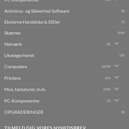
Antivirus- og Sikkerhed Software
(0)
Eksterne Harddiske & SSDer
(5)
Skærme
(549)
Netværk
(4)
Ukategoriseret
(10)
Computere
(1070)
Printere
(67)
Mus, tastaturer, m.m.
(376)
PC-Komponenter
(5)
OPGRADERINGER
(0)
TILMELD DIG VORES NYHEDSBREV