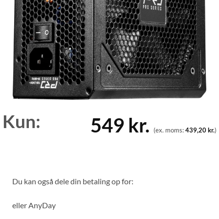
Kun:
549
kr.
(ex. moms:
439,20
kr.
)
Du kan også dele din betaling op for:
eller
AnyDay