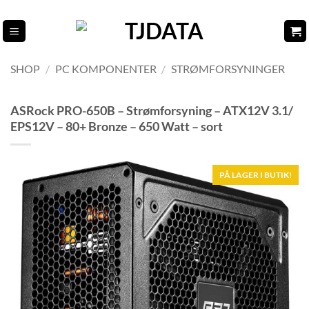
Fortsæt
til
indhold
SHOP
/
PC KOMPONENTER
/
STRØMFORSYNINGER
ASRock PRO-650B – Strømforsyning – ATX12V 3.1/
EPS12V – 80+ Bronze – 650 Watt – sort
PÅ LAGER I BUTIK!