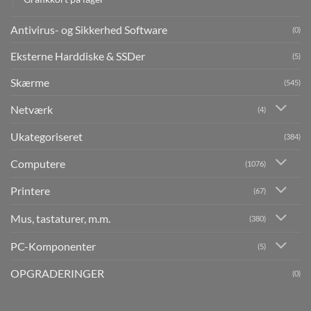
Antivirus- og Sikkerhed Software
(0)
Eksterne Harddiske & SSDer
(5)
Skærme
(545)
Netværk
(4)
Ukategoriseret
(384)
Computere
(1076)
Printere
(67)
Mus, tastaturer, m.m.
(380)
PC-Komponenter
(5)
OPGRADERINGER
(0)