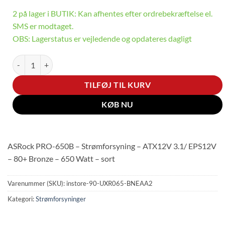
2 på lager i BUTIK: Kan afhentes efter ordrebekræftelse el.
SMS er modtaget.
OBS: Lagerstatus er vejledende og opdateres dagligt
ASRock PRO-650B - Strømforsyning - ATX12V 3.1/ EPS12V - 80+ Bron
TILFØJ TIL KURV
KØB NU
ASRock PRO-650B – Strømforsyning – ATX12V 3.1/ EPS12V
– 80+ Bronze – 650 Watt – sort
Varenummer (SKU):
instore-90-UXR065-BNEAA2
Kategori:
Strømforsyninger