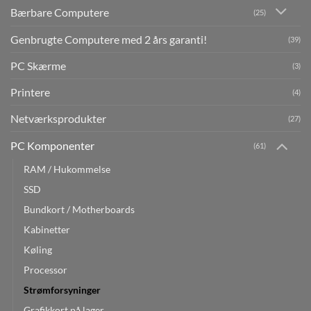
Bærbare Computere
(25)
Genbrugte Computere med 2 års garanti!
(39)
PC Skærme
(3)
Printere
(4)
Netværksprodukter
(27)
PC Komponenter
(61)
RAM / Hukommelse
SSD
Bundkort / Motherboards
Kabinetter
Køling
Processor
Strømforsyninger
Grafikkort på lager