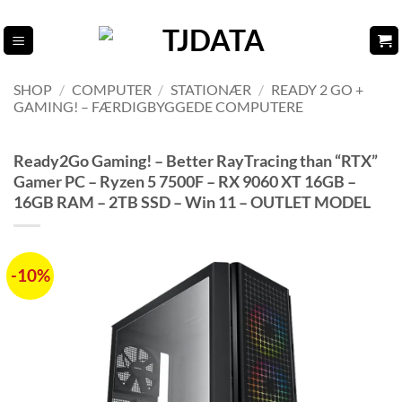
Fortsæt
til
indhold
SHOP
/
COMPUTER
/
STATIONÆR
/
READY 2 GO +
GAMING! – FÆRDIGBYGGEDE COMPUTERE
Ready2Go Gaming! – Better RayTracing than “RTX”
Gamer PC – Ryzen 5 7500F – RX 9060 XT 16GB –
16GB RAM – 2TB SSD – Win 11 – OUTLET MODEL
-10%