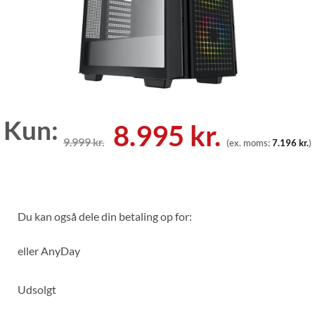
Kun:
Den
Den
8.995
kr.
9.999
kr.
(ex. moms:
7.196
kr.
)
oprindelige
aktuell
pris
pris
var:
er:
Du kan også dele din betaling op for:
9.999 kr..
8.995 kr
eller
AnyDay
Udsolgt