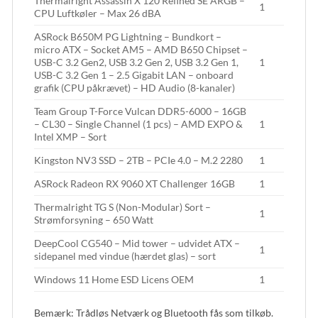
Thermalright Assassin X 120 Refined SE ARGB –
1
CPU Luftkøler – Max 26 dBA
ASRock B650M PG Lightning – Bundkort –
micro ATX – Socket AM5 – AMD B650 Chipset –
USB-C 3.2 Gen2, USB 3.2 Gen 2, USB 3.2 Gen 1,
1
USB-C 3.2 Gen 1 – 2.5 Gigabit LAN – onboard
grafik (CPU påkrævet) – HD Audio (8-kanaler)
Team Group T-Force Vulcan DDR5-6000 – 16GB
– CL30 – Single Channel (1 pcs) – AMD EXPO &
1
Intel XMP – Sort
Kingston NV3 SSD – 2TB – PCIe 4.0 – M.2 2280
1
ASRock Radeon RX 9060 XT Challenger 16GB
1
Thermalright TG S (Non-Modular) Sort –
1
Strømforsyning – 650 Watt
DeepCool CG540 – Mid tower – udvidet ATX –
1
sidepanel med vindue (hærdet glas) – sort
Windows 11 Home ESD Licens OEM
1
Bemærk: Trådløs Netværk og Bluetooth fås som tilkøb.