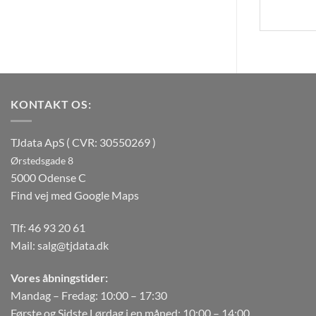
KONTAKT OS:
TJdata ApS ( CVR: 30550269 )
Ørstedsgade 8
5000 Odense C
Find vej med Google Maps
Tlf:
46 93 20 61
Mail:
salg@tjdata.dk
Vores åbningstider:
Mandag – Fredag: 10:00 – 17:30
Første og Sidste Lørdag i en måned: 10:00 – 14:00