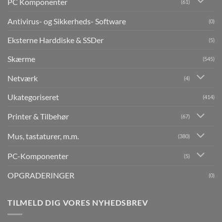
PC Komponenter
(61)
Antivirus- og Sikkerheds- Software
(0)
Eksterne Harddiske & SSDer
(5)
Skærme
(545)
Netværk
(4)
Ukategoriseret
(414)
Printer & Tilbehør
(67)
Mus, tastaturer, m.m.
(380)
PC-Komponenter
(5)
OPGRADERINGER
(0)
TILMELD DIG VORES NYHEDSBREV