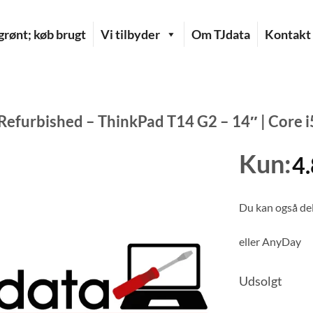
rønt; køb brugt
Vi tilbyder
Om TJdata
Kontakt
Refurbished – ThinkPad T14 G2 – 14″ | Core i
Kun:
4
Du kan også del
eller
AnyDay
Udsolgt