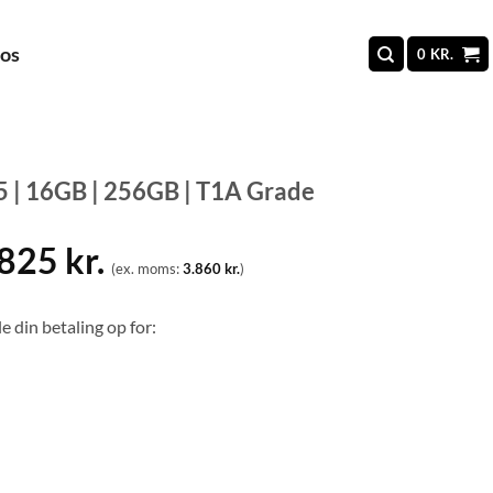
 os
0
KR.
5 | 16GB | 256GB | T1A Grade
.825
kr.
(ex. moms:
3.860
kr.
)
e din betaling op for: