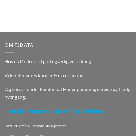
OM TJDATA
Hos os får du altid god og ærlig vejledning
Vi kender vores kunder & deres behov.
Og vores kunder kender os! Her er personlig service og hjælp
hver gang.
Hent fjernsupport program AnyDesk her.
Installer Action1 Remote Management