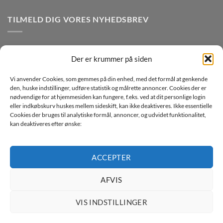
TILMELD DIG VORES NYHEDSBREV
Der er krummer på siden
Vi anvender Cookies, som gemmes på din enhed, med det formål at genkende
den, huske indstillinger, udføre statistik og målrette annoncer. Cookies der er
nødvendige for at hjemmesiden kan fungere, f.eks. ved at dit personlige login
eller indkøbskurv huskes mellem sideskift, kan ikke deaktiveres. Ikke essentielle
Jeg ønsker at modtage mails fra TJdata!
Cookies der bruges til analytiske formål, annoncer, og udvidet funktionalitet,
kan deaktiveres efter ønske:
Læs vores Persondatapolitik
ACCEPTER
AFVIS
Copyright 2026 ©
TJdata ApS
VIS INDSTILLINGER