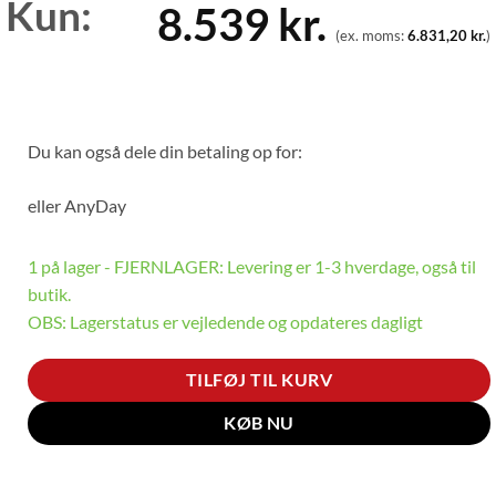
Kun:
8.539
kr.
(ex. moms:
6.831,20
kr.
)
Du kan også dele din betaling op for:
eller
AnyDay
1 på lager - FJERNLAGER: Levering er 1-3 hverdage, også til
butik.
OBS: Lagerstatus er vejledende og opdateres dagligt
TILFØJ TIL KURV
KØB NU