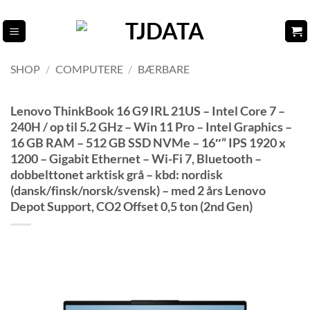
Fortsæt
til
indhold
SHOP
/
COMPUTERE
/
BÆRBARE
Lenovo ThinkBook 16 G9 IRL 21US – Intel Core 7 –
240H / op til 5.2 GHz – Win 11 Pro – Intel Graphics –
16 GB RAM – 512 GB SSD NVMe – 16″” IPS 1920 x
1200 – Gigabit Ethernet – Wi-Fi 7, Bluetooth –
dobbelttonet arktisk grå – kbd: nordisk
(dansk/finsk/norsk/svensk) – med 2 års Lenovo
Depot Support, CO2 Offset 0,5 ton (2nd Gen)