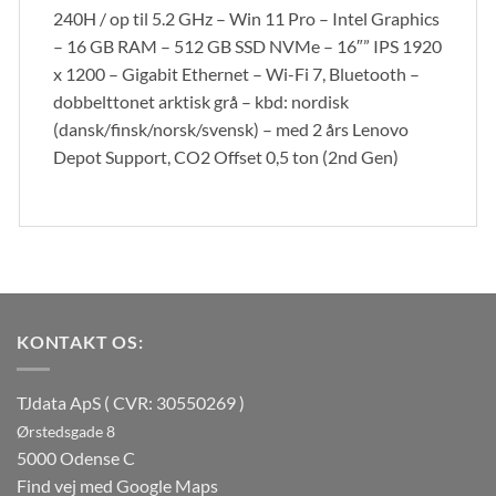
240H / op til 5.2 GHz – Win 11 Pro – Intel Graphics
– 16 GB RAM – 512 GB SSD NVMe – 16″” IPS 1920
x 1200 – Gigabit Ethernet – Wi-Fi 7, Bluetooth –
dobbelttonet arktisk grå – kbd: nordisk
(dansk/finsk/norsk/svensk) – med 2 års Lenovo
Depot Support, CO2 Offset 0,5 ton (2nd Gen)
KONTAKT OS:
TJdata ApS ( CVR: 30550269 )
Ørstedsgade 8
5000 Odense C
Find vej med Google Maps