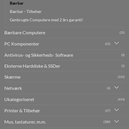
Bærbar
Bærbar - Tilbehør
Genbrugte Computere med 2 års garanti!
Bærbare Computere
(25)
PC Komponenter
(61)
Antivirus- og Sikkerheds- Software
(0)
Eksterne Harddiske & SSDer
(5)
Skærme
(545)
Netværk
(4)
Ukategoriseret
(414)
Printer & Tilbehør
(67)
Mus, tastaturer, m.m.
(380)