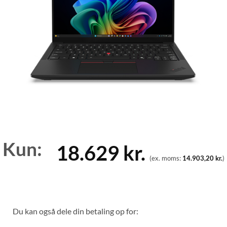
Kun:
18.629
kr.
(ex. moms:
14.903,20
kr.
)
Du kan også dele din betaling op for: