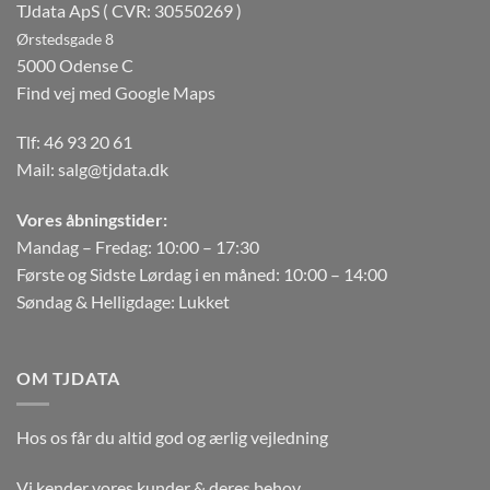
TJdata ApS ( CVR: 30550269 )
Ørstedsgade 8
5000 Odense C
Find vej med Google Maps
Tlf:
46 93 20 61
Mail:
salg@tjdata.dk
Vores åbningstider:
Mandag – Fredag: 10:00 – 17:30
Første og Sidste Lørdag i en måned: 10:00 – 14:00
Søndag & Helligdage: Lukket
OM TJDATA
Hos os får du altid god og ærlig vejledning
Vi kender vores kunder & deres behov.