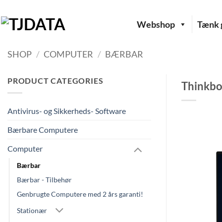
Fortsæt
til
Webshop
Tænk g
indhold
SHOP
/
COMPUTER
/
BÆRBAR
PRODUCT CATEGORIES
Thinkbo
Antivirus- og Sikkerheds- Software
Bærbare Computere
Computer
Bærbar
Bærbar - Tilbehør
Genbrugte Computere med 2 års garanti!
Stationær