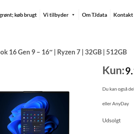
rønt; køb brugt
Vi tilbyder
Om TJdata
Kontakt
ok 16 Gen 9 – 16″ | Ryzen 7 | 32GB | 512GB
Kun:
9
Du kan også del
eller
AnyDay
Udsolgt