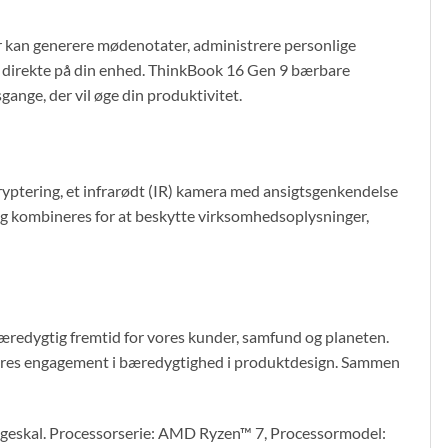
r kan generere mødenotater, administrere personlige
n direkte på din enhed. ThinkBook 16 Gen 9 bærbare
gange, der vil øge din produktivitet.
ptering, et infrarødt (IR) kamera med ansigtsgenkendelse
lag kombineres for at beskytte virksomhedsoplysninger,
bæredygtig fremtid for vores kunder, samfund og planeten.
r vores engagement i bæredygtighed i produktdesign. Sammen
geskal. Processorserie: AMD Ryzen™ 7, Processormodel: