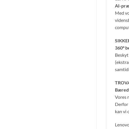
AI-præ
Med vo
vidensb
compute
SIKKE
360° b
Beskyt
(ekstra
samtidi
TROV
Bæred
Vores m
Derfor
kan vi 
Lenovo