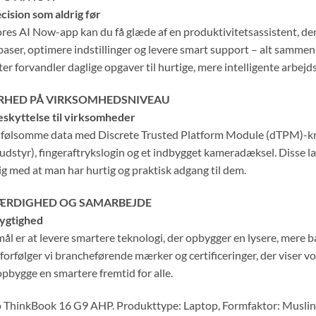
cision som aldrig før
res AI Now-app kan du få glæde af en produktivitetsassistent, de
aser, optimere indstillinger og levere smart support – alt samme
r forvandler daglige opgaver til hurtige, mere intelligente arbejds
RHED PÅ VIRKSOMHEDSNIVEAU
eskyttelse til virksomheder
 følsomme data med Discrete Trusted Platform Module (dTPM)-kry
udstyr), fingeraftrykslogin og et indbygget kameradæksel. Disse 
g med at man har hurtig og praktisk adgang til dem.
ÆRDIGHED OG SAMARBEJDE
ygtighed
ål er at levere smartere teknologi, der opbygger en lysere, mere 
 forfølger vi brancheførende mærker og certificeringer, der vise
opbygge en smartere fremtid for alle.
 ThinkBook 16 G9 AHP. Produkttype: Laptop, Formfaktor: Muslin