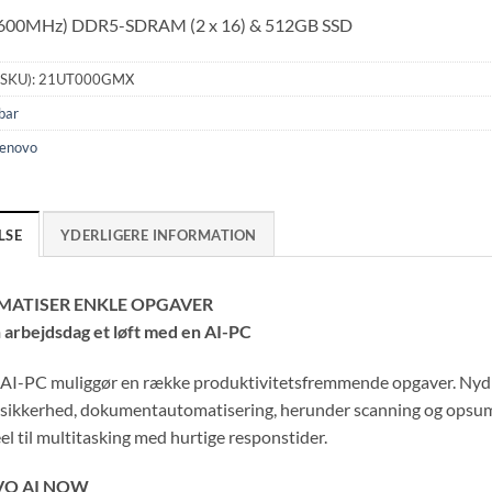
600MHz) DDR5-SDRAM (2 x 16) & 512GB SSD
(SKU):
21UT000GMX
bar
enovo
LSE
YDERLIGERE INFORMATION
ATISER ENKLE OPGAVER
n arbejdsdag et løft med en AI-PC
AI-PC muliggør en række produktivitetsfremmende opgaver. Nyd 
 sikkerhed, dokumentautomatisering, herunder scanning og opsum
el til multitasking med hurtige responstider.
VO AI NOW