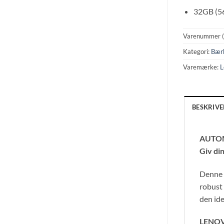
32GB (5
Varenummer 
Kategori:
Bær
Varemærke:
L
BESKRIVE
AUTOM
Giv di
Denne 
robust
den ide
LENO