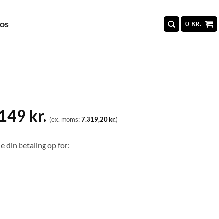
 os
0
KR.
.149
kr.
(ex. moms:
7.319,20
kr.
)
e din betaling op for: