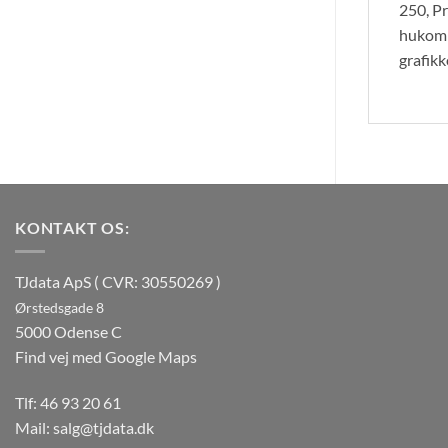
250, P
hukomm
grafik
KONTAKT OS:
TJdata ApS ( CVR: 30550269 )
Ørstedsgade 8
5000 Odense C
Find vej med Google Maps
Tlf:
46 93 20 61
Mail:
salg@tjdata.dk