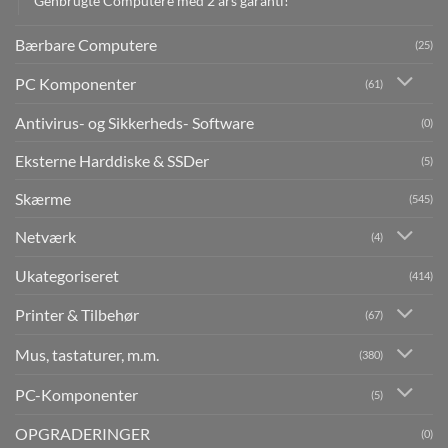
Genbrugte Computere med 2 års garanti!
Bærbare Computere
(25)
PC Komponenter
(61)
Antivirus- og Sikkerheds- Software
(0)
Eksterne Harddiske & SSDer
(5)
Skærme
(545)
Netværk
(4)
Ukategoriseret
(414)
Printer & Tilbehør
(67)
Mus, tastaturer, m.m.
(380)
PC-Komponenter
(5)
OPGRADERINGER
(0)