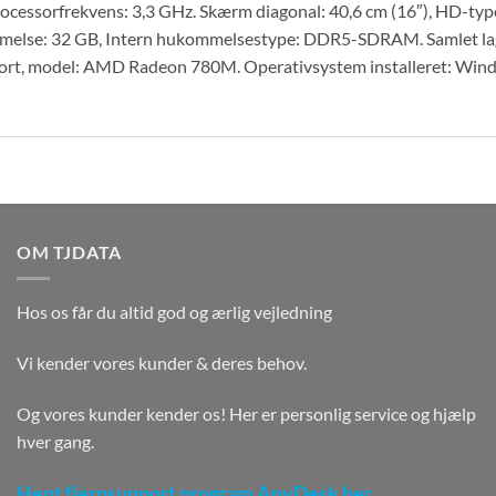
rocessorfrekvens: 3,3 GHz. Skærm diagonal: 40,6 cm (16″), HD-ty
else: 32 GB, Intern hukommelsestype: DDR5-SDRAM. Samlet lagr
kort, model: AMD Radeon 780M. Operativsystem installeret: Wind
OM TJDATA
Hos os får du altid god og ærlig vejledning
Vi kender vores kunder & deres behov.
Og vores kunder kender os! Her er personlig service og hjælp
hver gang.
Hent fjernsupport program AnyDesk her.