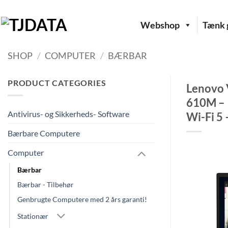
Fortsæt
til
Webshop
Tænk g
indhold
SHOP
/
COMPUTER
/
BÆRBAR
PRODUCT CATEGORIES
Lenovo 
610M – 
Antivirus- og Sikkerheds- Software
Wi-Fi 5
Bærbare Computere
Computer
Bærbar
Bærbar - Tilbehør
Genbrugte Computere med 2 års garanti!
Stationær