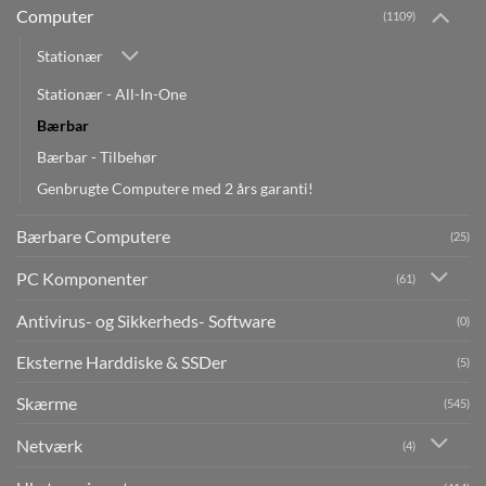
Computer
(1109)
Stationær
Stationær - All-In-One
Bærbar
Bærbar - Tilbehør
Genbrugte Computere med 2 års garanti!
Bærbare Computere
(25)
PC Komponenter
(61)
Antivirus- og Sikkerheds- Software
(0)
Eksterne Harddiske & SSDer
(5)
Skærme
(545)
Netværk
(4)