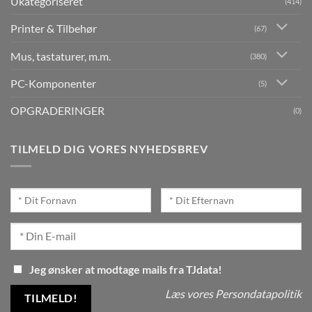
Ukategoriseret
(414)
Printer & Tilbehør
(67)
Mus, tastaturer, m.m.
(380)
PC-Komponenter
(5)
OPGRADERINGER
(0)
TILMELD DIG VORES NYHEDSBREV
Jeg ønsker at modtage mails fra TJdata!
Læs vores Persondatapolitik