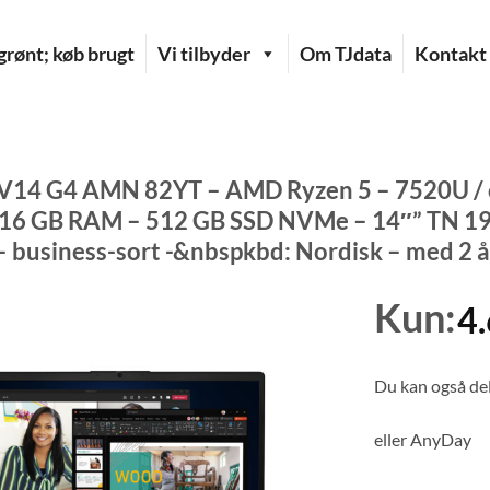
rønt; køb brugt
Vi tilbyder
Om TJdata
Kontakt
V14 G4 AMN 82YT – AMD Ryzen 5 – 7520U / o
16 GB RAM – 512 GB SSD NVMe – 14″” TN 1920
 – business-sort -&nbspkbd: Nordisk – med 2 
Kun:
4
Du kan også del
eller
AnyDay