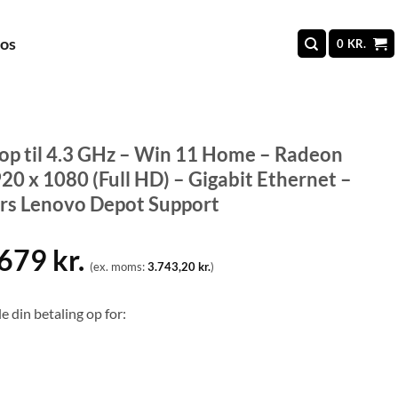
 os
0
KR.
p til 4.3 GHz – Win 11 Home – Radeon
 x 1080 (Full HD) – Gigabit Ethernet –
års Lenovo Depot Support
.679
kr.
(ex. moms:
3.743,20
kr.
)
e din betaling op for: