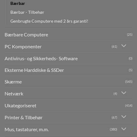
Bærbar
Bærbar - Tilbehør
Genbrugte Computere med 2 års garanti!
Bærbare Computere
(25)
PC Komponenter
(61)
Antivirus- og Sikkerheds- Software
(0)
Eksterne Harddiske & SSDer
(5)
Skærme
(545)
Netværk
(4)
Ukategoriseret
(414)
Printer & Tilbehør
(67)
Mus, tastaturer, m.m.
(380)