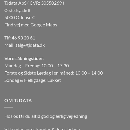
TJdata ApS ( CVR: 30550269 )
Ørstedsgade 8
5000 Odense C
Find vej med Google Maps
Tlf:
46 93 20 61
Mail:
salg@tjdata.dk
Vores åbningstider:
Mandag – Fredag: 10:00 – 17:30
Første og Sidste Lørdag i en måned: 10:00 – 14:00
Søndag & Helligdage: Lukket
OM TJDATA
Hos os får du altid god og ærlig vejledning
Vi kender vores kunder & deres behov.