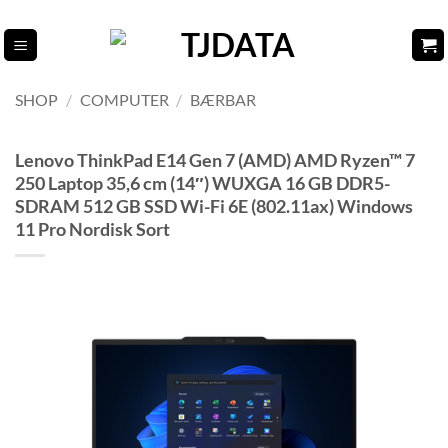
Fortsæt
til
indhold
SHOP
/
COMPUTER
/
BÆRBAR
Lenovo ThinkPad E14 Gen 7 (AMD) AMD Ryzen™ 7
250 Laptop 35,6 cm (14″) WUXGA 16 GB DDR5-
SDRAM 512 GB SSD Wi-Fi 6E (802.11ax) Windows
11 Pro Nordisk Sort