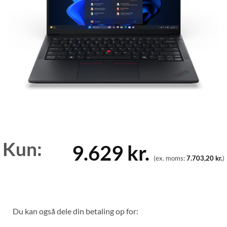
Kun:
9.629
kr.
(ex. moms:
7.703,20
kr.
)
Du kan også dele din betaling op for: