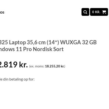
 os
0
KR.
 5 325 Laptop 35,6 cm (14″) WUXGA 32 GB
dows 11 Pro Nordisk Sort
2.819
kr.
(ex. moms:
18.255,20
kr.
)
e din betaling op for: