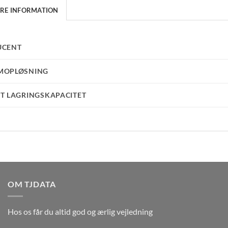
ERE INFORMATION
UCENT
MOPLØSNING
T LAGRINGSKAPACITET
OM TJDATA
Hos os får du altid god og ærlig vejledning