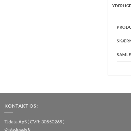
YDERLIG
PROD
SKÆR
SAMLE
KONTAKT OS:
TJdata ApS ( CVR: 30550269 )
Ørstedsgade 8