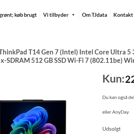
rønt; køb brugt
Vi tilbyder
Om TJdata
Kontakt
ThinkPad T14 Gen 7 (Intel) Intel Core Ultra
-SDRAM 512 GB SSD Wi-Fi 7 (802.11be) Win
Kun:
2
Du kan også del
eller
AnyDay
Udsolgt