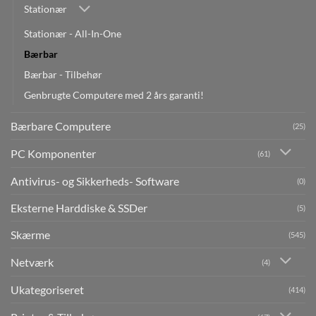
Stationær
Stationær - All-In-One
Bærbar
Bærbar - Tilbehør
Genbrugte Computere med 2 års garanti!
Bærbare Computere
(25)
PC Komponenter
(61)
Antivirus- og Sikkerheds- Software
(0)
Eksterne Harddiske & SSDer
(5)
Skærme
(545)
Netværk
(4)
Ukategoriseret
(414)