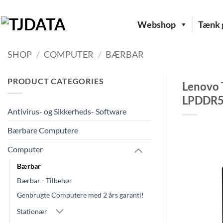
Fortsæt
til
Webshop
Tænk g
indhold
SHOP
/
COMPUTER
/
BÆRBAR
PRODUCT CATEGORIES
Lenovo 
LPDDR5x
Antivirus- og Sikkerheds- Software
Bærbare Computere
Computer
Bærbar
Bærbar - Tilbehør
Genbrugte Computere med 2 års garanti!
Stationær