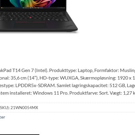
kPad T14 Gen 7 (Intel). Produkttype: Laptop, Formfaktor: Muslinge
nal: 35,6 cm (14″), HD-type: WUXGA, Skærmopløsning: 1920 x 12
type: LPDDR5x-SDRAM. Samlet lagringskapacitet: 512 GB, Lagerm
tem installeret: Windows 11 Pro. Produktfarve: Sort. Vægt: 1,27 
(SKU):
21WN0054MX
bar