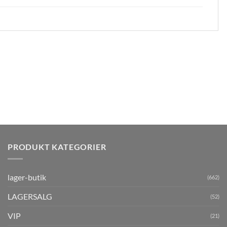
PRODUKT KATEGORIER
lager-butik
(662)
LAGERSALG
(52)
VIP
(21)