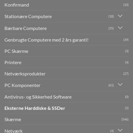
Konfirmand
(10)
Stationære Computere
(18)
Bærbare Computere
(25)
Genbrugte Computere med 2 års garanti!
(39)
PC Skærme
(3)
Printere
(4)
Netværksprodukter
(27)
PC Komponenter
(61)
Antivirus- og Sikkerhed Software
(0)
Eksterne Harddiske & SSDer
(5)
Skærme
(546)
Netværk
(4)