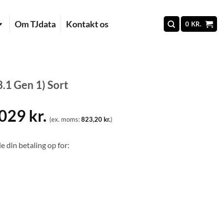
Om TJdata
Kontakt os
0
KR.
.1 Gen 1) Sort
.029
kr.
(ex. moms:
823,20
kr.
)
e din betaling op for: