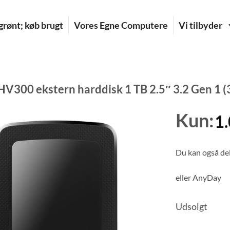
rønt; køb brugt
Vores Egne Computere
Vi tilbyder
V300 ekstern harddisk 1 TB 2.5″ 3.2 Gen 1 (3
Kun:
1
Du kan også del
eller
AnyDay
Udsolgt