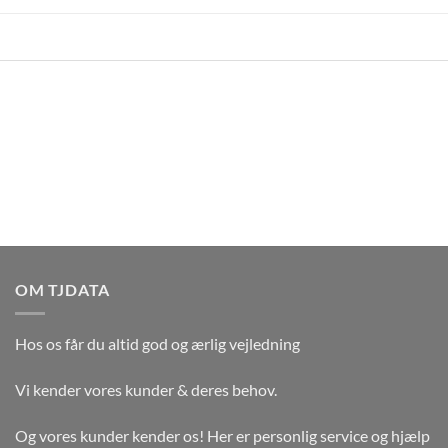
OM TJDATA
Hos os får du altid god og ærlig vejledning
Vi kender vores kunder & deres behov.
Og vores kunder kender os! Her er personlig service og hjælp