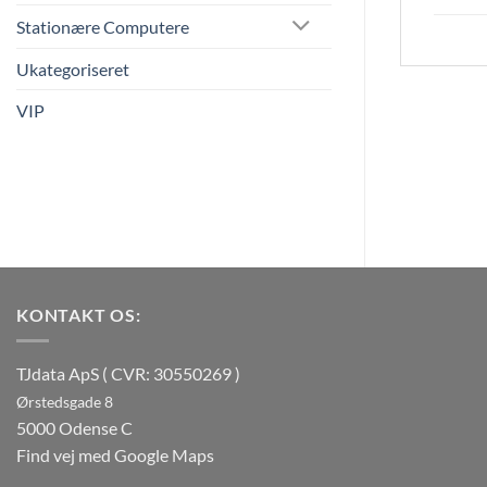
Stationære Computere
Ukategoriseret
VIP
KONTAKT OS:
TJdata ApS ( CVR: 30550269 )
Ørstedsgade 8
5000 Odense C
Find vej med Google Maps