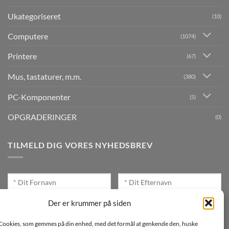
Ukategoriseret
(10)
Computere
(1074)
Printere
(67)
Mus, tastaturer, m.m.
(380)
PC-Komponenter
(5)
OPGRADERINGER
(0)
TILMELD DIG VORES NYHEDSBREV
Der er krummer på siden
Cookies, som gemmes på din enhed, med det formål at genkende den, huske