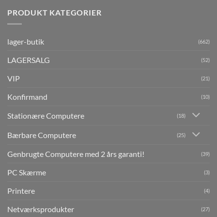
PRODUKT KATEGORIER
lager-butik
(662)
LAGERSALG
(52)
VIP
(21)
Konfirmand
(10)
Stationære Computere
(18)
Bærbare Computere
(25)
Genbrugte Computere med 2 års garanti!
(39)
PC Skærme
(3)
Printere
(4)
Netværksprodukter
(27)