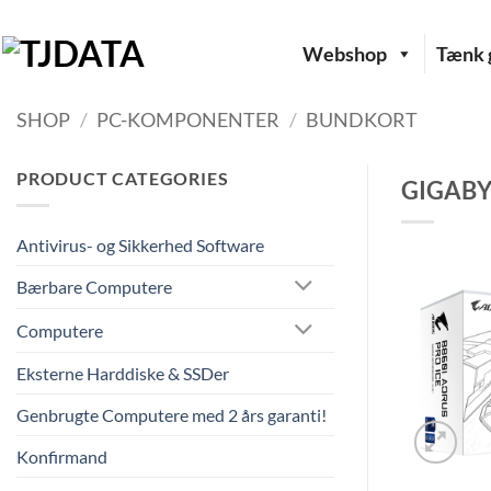
Fortsæt
til
Webshop
Tænk g
indhold
SHOP
/
PC-KOMPONENTER
/
BUNDKORT
PRODUCT CATEGORIES
GIGABYT
Antivirus- og Sikkerhed Software
Bærbare Computere
Computere
Eksterne Harddiske & SSDer
Genbrugte Computere med 2 års garanti!
Konfirmand