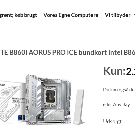
rønt; køb brugt
Vores Egne Computere
Vi tilbyder
E B860I AORUS PRO ICE bundkort Intel B860
Kun:
2
Du kan også del
eller
AnyDay
Udsolgt