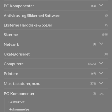
PC Komponenter
(61)
Antivirus- og Sikkerhed Software
(0)
Eksterne Harddiske & SSDer
(5)
Skærme
(549)
Netværk
(4)
Ukategoriseret
(10)
Computere
(1070)
Printere
(67)
Mus, tastaturer, m.m.
(376)
PC-Komponenter
(5)
Grafikkort
Hukommelse