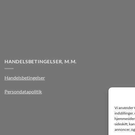
HANDELSBETINGELSER, M.M.
Handelsbetingelser
Persondatapolitik
Vi anvender 
indstillinger
hjemmesiden k
sideskift, ka
annoncer, og 