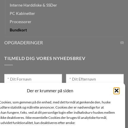
Interne Harddiske & SSDer
PC Kabinetter
Processorer
Bundkort
OPGRADERINGER
(0)
TILMELD DIG VORES NYHEDSBREV
Der er krummer på siden
Cookies, som gemmes på din enhed, med det formål at genkende den, huske
Jeg ønsker at modtage mails fra TJdata!
, udføre statistik og målrette annoncer. Cookies der er nødvendige for at
an fungere, f.eks. ved at dit personlige login eller indkøbskurv huskes mellem
Læs vores Persondatapolitik
n ikke deaktiveres. Ikke essentielle Cookies der bruges til analytiske formål,
udvidet funktionalitet, kan deaktiveres efter ønske: