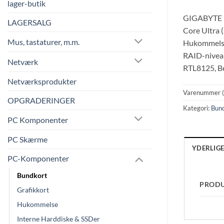
lager-butik
GIGABYTE B8
LAGERSALG
Core Ultra 
Mus, tastaturer, m.m.
Hukommelses
RAID-niveau
Netværk
RTL8125, Be
Netværksprodukter
Varenummer 
OPGRADERINGER
Kategori:
Bun
PC Komponenter
PC Skærme
YDERLIG
PC-Komponenter
Bundkort
PROD
Grafikkort
Hukommelse
Interne Harddiske & SSDer