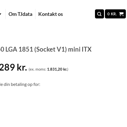
Om TJdata
Kontakt os
0
KR.
 LGA 1851 (Socket V1) mini ITX
.289
kr.
(ex. moms:
1.831,20
kr.
)
e din betaling op for: