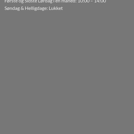
Første og Sidste Lørdag i en måned: 10:00 – 14:00
Søndag & Helligdage: Lukket