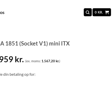
 os
0
KR.
 1851 (Socket V1) mini ITX
.959
kr.
(ex. moms:
1.567,20
kr.
)
e din betaling op for: