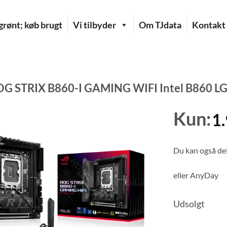
rønt; køb brugt
Vi tilbyder
Om TJdata
Kontakt
G STRIX B860-I GAMING WIFI Intel B860 LGA
Kun:
1
Du kan også del
eller
AnyDay
Udsolgt