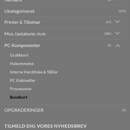
Ukategoriseret
(414)
Printer & Tilbehør
(67)
Mus, tastaturer, m.m.
(380)
PC-Komponenter
(5)
Grafikkort
Hukommelse
Interne Harddiske & SSDer
PC Kabinetter
Processorer
Bundkort
OPGRADERINGER
(0)
TILMELD DIG VORES NYHEDSBREV