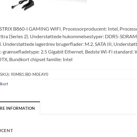
RIX B860-I GAMING WIFI. Processorproducent: Intel, Processor 
Ultra (Series 2). Understøttede hukommelsestyper: DDR5-SDRAM
 Understøttede lagerdrev brugerflader: M.2, SATA III, Understøtt
t-grænsefladetype: 2.5 Gigabit Ethernet, Bedste Wi-Fi standard:
 ITX, Bundkort chipset familie: Intel
(SKU):
90MB1JB0-M0EAY0
dkort
ERE INFORMATION
UCENT