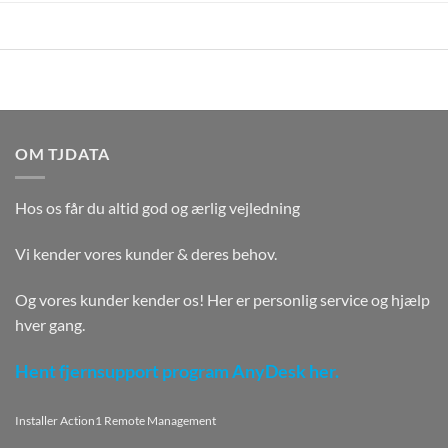
OM TJDATA
Hos os får du altid god og ærlig vejledning
Vi kender vores kunder & deres behov.
Og vores kunder kender os! Her er personlig service og hjælp
hver gang.
Hent fjernsupport program AnyDesk her.
Installer Action1 Remote Management