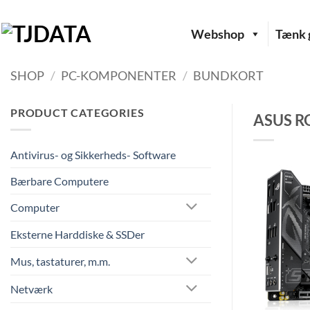
Fortsæt
til
Webshop
Tænk g
indhold
SHOP
/
PC-KOMPONENTER
/
BUNDKORT
PRODUCT CATEGORIES
ASUS RO
Antivirus- og Sikkerheds- Software
Bærbare Computere
Computer
Eksterne Harddiske & SSDer
Mus, tastaturer, m.m.
Netværk