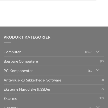
PRODUKT KATEGORIER
Computer
(1107)
Bærbare Computere
(25)
PC Komponenter
(61)
Antivirus- og Sikkerheds- Software
(0)
Eksterne Harddiske & SSDer
(5)
Skærme
(545)
Netværk
(4)