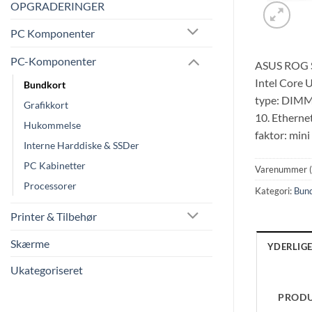
OPGRADERINGER
PC Komponenter
PC-Komponenter
ASUS ROG ST
Intel Core 
Bundkort
type: DIMM.
Grafikkort
10. Etherne
Hukommelse
faktor: mini
Interne Harddiske & SSDer
PC Kabinetter
Varenummer 
Processorer
Kategori:
Bun
Printer & Tilbehør
Skærme
YDERLIG
Ukategoriseret
PROD