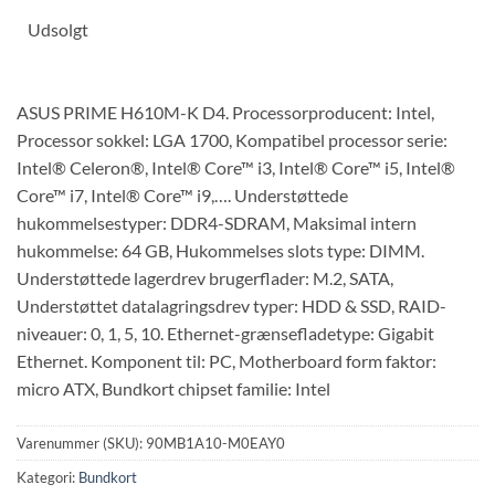
Udsolgt
ASUS PRIME H610M-K D4. Processorproducent: Intel,
Processor sokkel: LGA 1700, Kompatibel processor serie:
Intel® Celeron®, Intel® Core™ i3, Intel® Core™ i5, Intel®
Core™ i7, Intel® Core™ i9,…. Understøttede
hukommelsestyper: DDR4-SDRAM, Maksimal intern
hukommelse: 64 GB, Hukommelses slots type: DIMM.
Understøttede lagerdrev brugerflader: M.2, SATA,
Understøttet datalagringsdrev typer: HDD & SSD, RAID-
niveauer: 0, 1, 5, 10. Ethernet-grænsefladetype: Gigabit
Ethernet. Komponent til: PC, Motherboard form faktor:
micro ATX, Bundkort chipset familie: Intel
Varenummer (SKU):
90MB1A10-M0EAY0
Kategori:
Bundkort