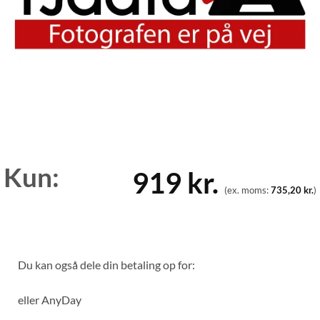
Kun:
919
kr.
(ex. moms:
735,20
kr.
)
Du kan også dele din betaling op for:
eller
AnyDay