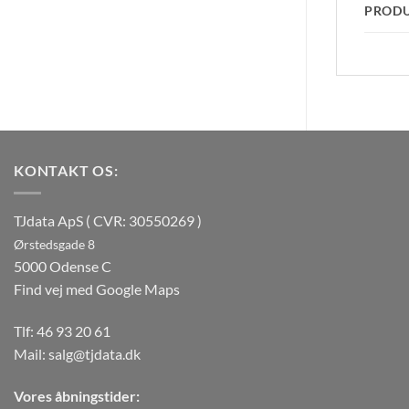
PROD
KONTAKT OS:
TJdata ApS ( CVR: 30550269 )
Ørstedsgade 8
5000 Odense C
Find vej med Google Maps
Tlf:
46 93 20 61
Mail:
salg@tjdata.dk
Vores åbningstider: