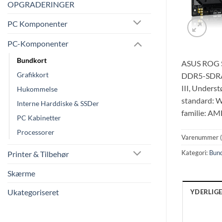
OPGRADERINGER
PC Komponenter
PC-Komponenter
Bundkort
ASUS ROG S
Grafikkort
DDR5-SDRAM
III, Unders
Hukommelse
standard: W
Interne Harddiske & SSDer
familie: A
PC Kabinetter
Processorer
Varenummer 
Kategori:
Bun
Printer & Tilbehør
Skærme
Ukategoriseret
YDERLIG