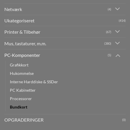
Netværk
(4)
Ukategoriseret
(414)
Printer & Tilbehør
(67)
Mus, tastaturer, m.m.
(380)
PC-Komponenter
(5)
Grafikkort
Hukommelse
Interne Harddiske & SSDer
PC Kabinetter
Processorer
Bundkort
OPGRADERINGER
(0)