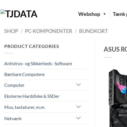
Fortsæt
til
Webshop
Tænk g
indhold
SHOP
/
PC-KOMPONENTER
/
BUNDKORT
PRODUCT CATEGORIES
ASUS R
Antivirus- og Sikkerheds- Software
Bærbare Computere
Computer
Eksterne Harddiske & SSDer
Mus, tastaturer, m.m.
Netværk