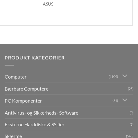
ASUS
PRODUKT KATEGORIER
Computer
(1109)
Bærbare Computere
(25)
PC Komponenter
(61)
Antivirus- og Sikkerheds- Software
(0)
Eksterne Harddiske & SSDer
(5)
Skærme
(545)