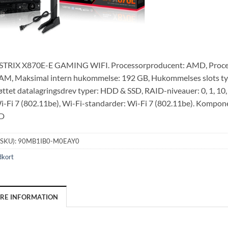
TRIX X870E-E GAMING WIFI. Processorproducent: AMD, Process
, Maksimal intern hukommelse: 192 GB, Hukommelses slots type
tøttet datalagringsdrev typer: HDD & SSD, RAID-niveauer: 0, 1, 10
i-Fi 7 (802.11be), Wi-Fi-standarder: Wi-Fi 7 (802.11be). Kompone
MD
(SKU):
90MB1IB0-M0EAY0
dkort
ERE INFORMATION