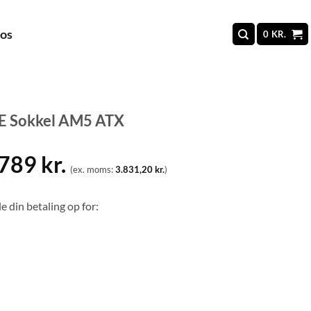
 os
0
KR.
 Sokkel AM5 ATX
.789
kr.
(ex. moms:
3.831,20
kr.
)
e din betaling op for: