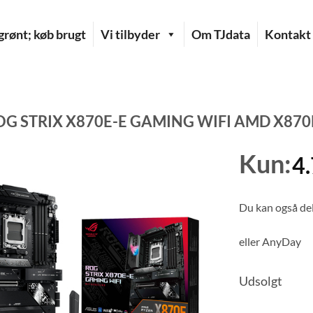
rønt; køb brugt
Vi tilbyder
Om TJdata
Kontakt
OG STRIX X870E-E GAMING WIFI AMD X870E
Kun:
4
Du kan også del
eller
AnyDay
Udsolgt