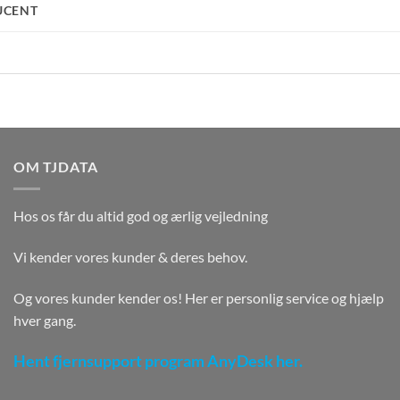
UCENT
OM TJDATA
Hos os får du altid god og ærlig vejledning
Vi kender vores kunder & deres behov.
Og vores kunder kender os! Her er personlig service og hjælp
hver gang.
Hent fjernsupport program AnyDesk her.