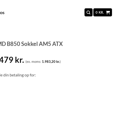
 os
0
KR.
D B850 Sokkel AM5 ATX
.479
kr.
(ex. moms:
1.983,20
kr.
)
e din betaling op for: