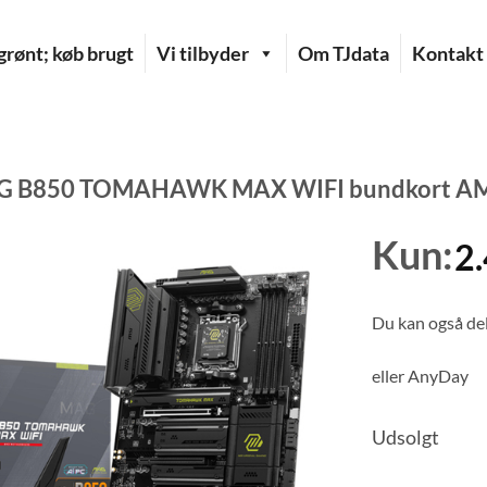
rønt; køb brugt
Vi tilbyder
Om TJdata
Kontakt
G B850 TOMAHAWK MAX WIFI bundkort AM
Kun:
2
Du kan også del
eller
AnyDay
Udsolgt