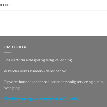
UCENT
OM TJDATA
Hos os får du altid god og ærlig vejledning
Vi kender vores kunder & deres behov.
Og vores kunder kender os! Her er personlig service og hjælp
hver gang.
Hent fjernsupport program AnyDesk her.