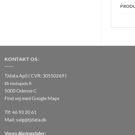
PROD
KONTAKT OS:
TJdata ApS ( CVR: 30550269 )
Ørstedsgade 8
5000 Odense C
Find vej med Google Maps
Tlf:
46 93 20 61
Mail:
salg@tjdata.dk
Vores åbningstider: