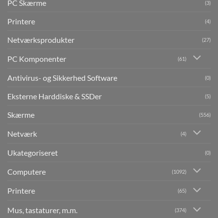
PC Skærme
(3)
Printere
(4)
Netværksprodukter
(27)
PC Komponenter
(61)
Antivirus- og Sikkerhed Software
(0)
Eksterne Harddiske & SSDer
(5)
Skærme
(556)
Netværk
(4)
Ukategoriseret
(0)
Computere
(1092)
Printere
(65)
Mus, tastaturer, m.m.
(374)