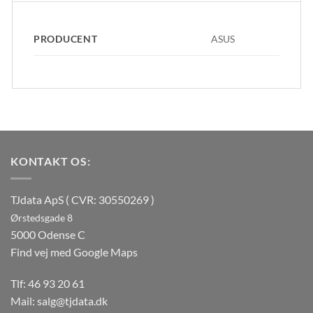
PRODUCENT
ASUS
KONTAKT OS:
TJdata ApS ( CVR: 30550269 )
Ørstedsgade 8
5000 Odense C
Find vej med Google Maps
Tlf:
46 93 20 61
Mail:
salg@tjdata.dk