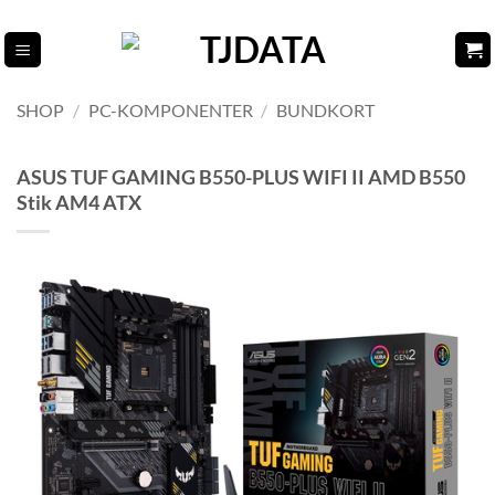
Fortsæt
til
indhold
SHOP
/
PC-KOMPONENTER
/
BUNDKORT
ASUS TUF GAMING B550-PLUS WIFI II AMD B550
Stik AM4 ATX