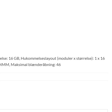
se: 16 GB, Hukommelseslayout (moduler x størrelse): 1 x 16
DIMM, Maksimal blænderåbning: 46