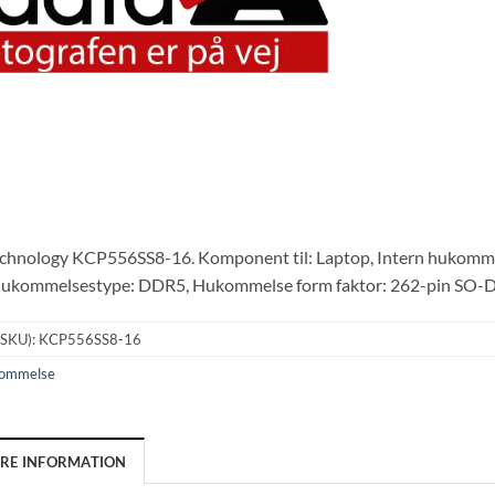
chnology KCP556SS8-16. Komponent til: Laptop, Intern hukommel
 hukommelsestype: DDR5, Hukommelse form faktor: 262-pin SO-
(SKU):
KCP556SS8-16
ommelse
ERE INFORMATION