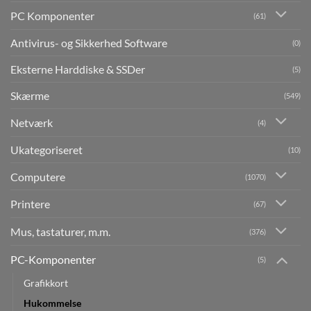
PC Komponenter
(61)
Antivirus- og Sikkerhed Software
(0)
Eksterne Harddiske & SSDer
(5)
Skærme
(549)
Netværk
(4)
Ukategoriseret
(10)
Computere
(1070)
Printere
(67)
Mus, tastaturer, m.m.
(376)
PC-Komponenter
(5)
Grafikkort
Hukommelse