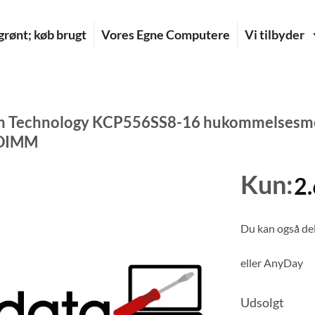
rønt; køb brugt
Vores Egne Computere
Vi tilbyder
n Technology KCP556SS8-16 hukommelsesmod
-DIMM
Kun:
2
Du kan også del
eller
AnyDay
Udsolgt