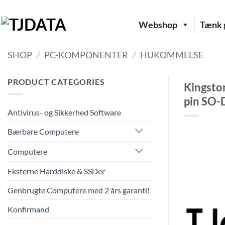
Fortsæt
til
Webshop
Tænk g
indhold
SHOP
/
PC-KOMPONENTER
/
HUKOMMELSE
PRODUCT CATEGORIES
Kingsto
pin SO
Antivirus- og Sikkerhed Software
Bærbare Computere
Computere
Eksterne Harddiske & SSDer
Genbrugte Computere med 2 års garanti!
Konfirmand