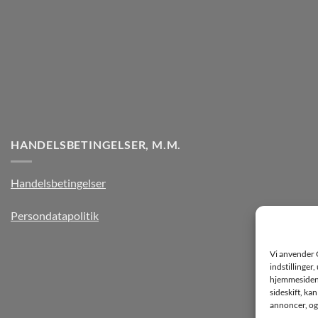
HANDELSBETINGELSER, M.M.
Handelsbetingelser
Persondatapolitik
Vi anvender 
indstillinger
hjemmesiden k
sideskift, ka
annoncer, og 