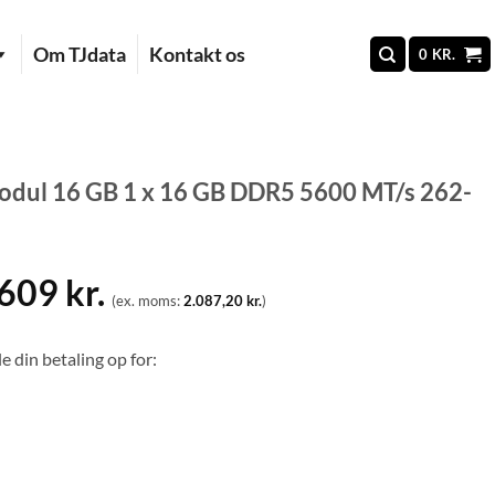
Om TJdata
Kontakt os
0
KR.
ul 16 GB 1 x 16 GB DDR5 5600 MT/s 262-
.609
kr.
(ex. moms:
2.087,20
kr.
)
e din betaling op for: