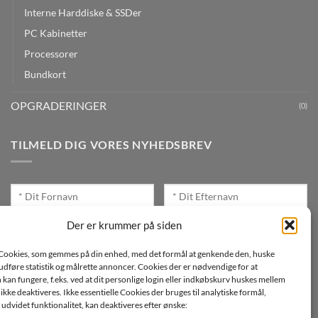
Interne Harddiske & SSDer
PC Kabinetter
Processorer
Bundkort
OPGRADERINGER
(0)
TILMELD DIG VORES NYHEDSBREV
Der er krummer på siden
Cookies, som gemmes på din enhed, med det formål at genkende den, huske
Jeg ønsker at modtage mails fra TJdata!
, udføre statistik og målrette annoncer. Cookies der er nødvendige for at
an fungere, f.eks. ved at dit personlige login eller indkøbskurv huskes mellem
Læs vores Persondatapolitik
n ikke deaktiveres. Ikke essentielle Cookies der bruges til analytiske formål,
udvidet funktionalitet, kan deaktiveres efter ønske: