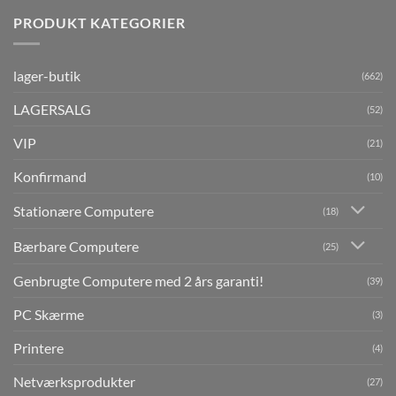
PRODUKT KATEGORIER
lager-butik
(662)
LAGERSALG
(52)
VIP
(21)
Konfirmand
(10)
Stationære Computere
(18)
Bærbare Computere
(25)
Genbrugte Computere med 2 års garanti!
(39)
PC Skærme
(3)
Printere
(4)
Netværksprodukter
(27)