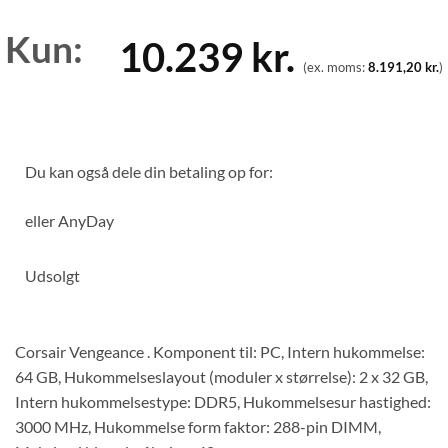
Kun:
10.239
kr.
(ex. moms:
8.191,20
kr.
)
Du kan også dele din betaling op for:
eller
AnyDay
Udsolgt
Corsair Vengeance . Komponent til: PC, Intern hukommelse:
64 GB, Hukommelseslayout (moduler x størrelse): 2 x 32 GB,
Intern hukommelsestype: DDR5, Hukommelsesur hastighed:
3000 MHz, Hukommelse form faktor: 288-pin DIMM,