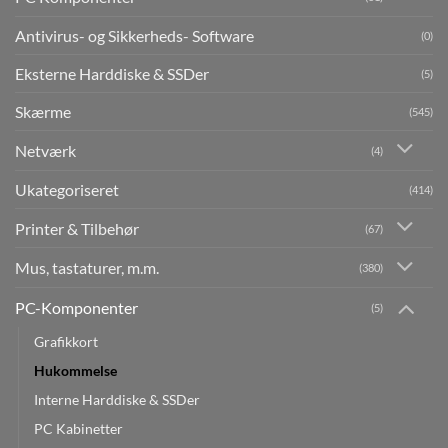
Antivirus- og Sikkerheds- Software
(0)
Eksterne Harddiske & SSDer
(5)
Skærme
(545)
Netværk
(4)
Ukategoriseret
(414)
Printer & Tilbehør
(67)
Mus, tastaturer, m.m.
(380)
PC-Komponenter
(5)
Grafikkort
Hukommelse
Interne Harddiske & SSDer
PC Kabinetter