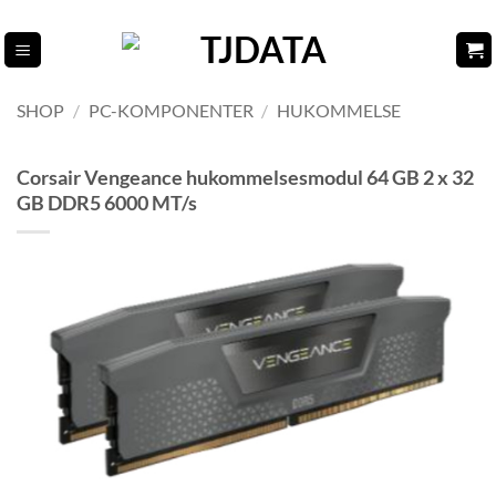
Fortsæt
til
indhold
SHOP
/
PC-KOMPONENTER
/
HUKOMMELSE
Corsair Vengeance hukommelsesmodul 64 GB 2 x 32
GB DDR5 6000 MT/s