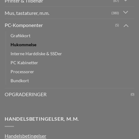
Printer & Tilbehør
(67)
Mus, tastaturer, m.m.
(380)
PC-Komponenter
(5)
Grafikkort
Hukommelse
Interne Harddiske & SSDer
PC Kabinetter
Processorer
Bundkort
OPGRADERINGER
(0)
HANDELSBETINGELSER, M.M.
Handelsbetingelser