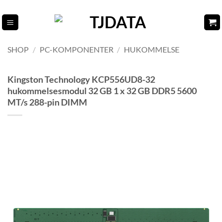
Fortsæt
til
indhold
SHOP
/
PC-KOMPONENTER
/
HUKOMMELSE
Kingston Technology KCP556UD8-32
hukommelsesmodul 32 GB 1 x 32 GB DDR5 5600
MT/s 288-pin DIMM