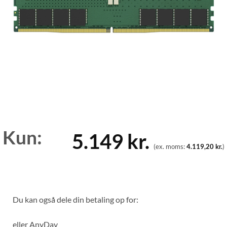
Kun:
5.149
kr.
(ex. moms:
4.119,20
kr.
)
Du kan også dele din betaling op for:
eller
AnyDay