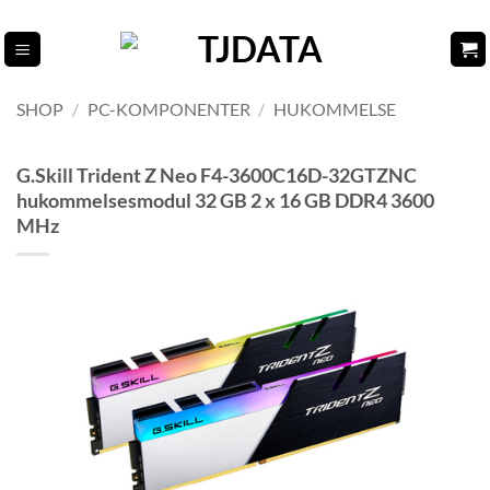
Fortsæt
til
indhold
SHOP
/
PC-KOMPONENTER
/
HUKOMMELSE
G.Skill Trident Z Neo F4-3600C16D-32GTZNC
hukommelsesmodul 32 GB 2 x 16 GB DDR4 3600
MHz