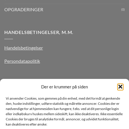
OPGRADERINGER
(0)
HANDELSBETINGELSER, M.M.
Handelsbetingelser
Persondatapolitik
TILMELD DIG VORES NYHEDSBREV
Der er krummer på siden
Vi anvender Cookies, som gemmes på din enhed, med det formål at genkende
den, huske indstillinger, udføre statistik og målrette annoncer. Cookies der er
nødvendige for at hjemmesiden kan fungere, f.eks. ved at dit personlige login
eller indkøbskurv huskes mellem sideskift, kan ikke deaktiveres. Ikke essentielle
Cookies der bruges til analytiske formål, annoncer, og udvidet funktionalitet,
kan deaktiveres efter ønske: