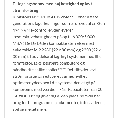
Til lagringsbehov med høj hastighed og lavt
strømforbrug
Kingstons NV3 PCIe 4.0 NVMe SSD’er er næste
generations lagerløsninger, som er drevet af en Gen
4×4 NVMe-controller, der leverer
læse-/skrivehastigheder på op til 6.000/5.000
MB/s*. De fås både i kompakte størrelser med
enkeltsidet M.2 2280 (22 x 80 mm) og 2230 (22 x
30 mm) til udvidelse af lagring i systemer med lille
formfaktor, f.eks. bærbare computere og
håndholdte spilkonsoller*****. Det tilbyder lavt
strømforbrug og reduceret varme, hvilket
optimerer ydeevnen i dit system uden at gå på
kompromis med værdien. Fås i kapaciteter fra 500
GB til 4 TB** og giver dig al den plads, som du har
brug for til programmer, dokumenter, fotos videoer,
spil og meget mere.