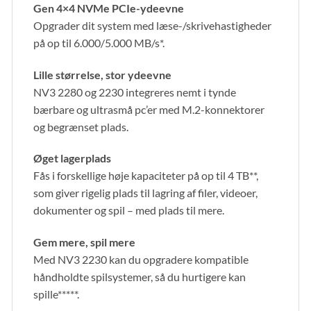
Gen 4×4 NVMe PCIe-ydeevne
Opgrader dit system med læse-/skrivehastigheder
på op til 6.000/5.000 MB/s*.
Lille størrelse, stor ydeevne
NV3 2280 og 2230 integreres nemt i tynde
bærbare og ultrasmå pc’er med M.2-konnektorer
og begrænset plads.
Øget lagerplads
Fås i forskellige høje kapaciteter på op til 4 TB**,
som giver rigelig plads til lagring af filer, videoer,
dokumenter og spil – med plads til mere.
Gem mere, spil mere
Med NV3 2230 kan du opgradere kompatible
håndholdte spilsystemer, så du hurtigere kan
spille*****.