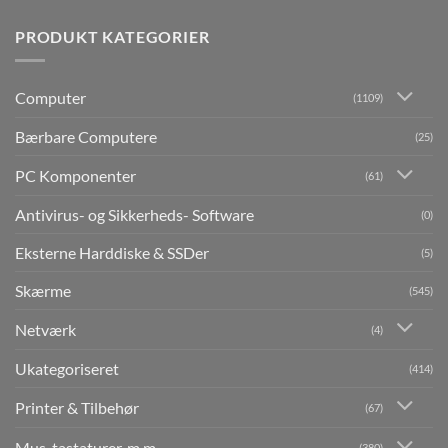
PRODUKT KATEGORIER
Computer
(1109)
Bærbare Computere
(25)
PC Komponenter
(61)
Antivirus- og Sikkerheds- Software
(0)
Eksterne Harddiske & SSDer
(5)
Skærme
(545)
Netværk
(4)
Ukategoriseret
(414)
Printer & Tilbehør
(67)
Mus, tastaturer, m.m.
(380)