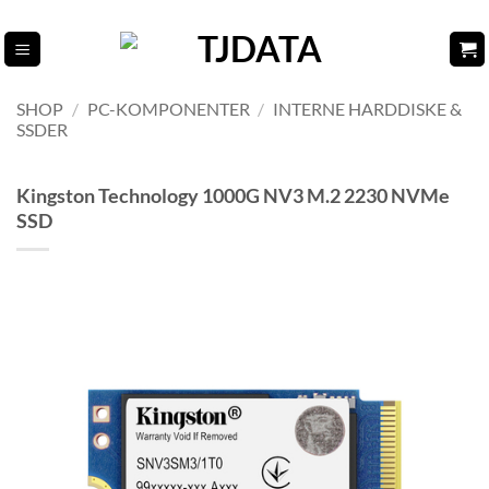
Fortsæt
til
indhold
SHOP
/
PC-KOMPONENTER
/
INTERNE HARDDISKE &
SSDER
Kingston Technology 1000G NV3 M.2 2230 NVMe
SSD