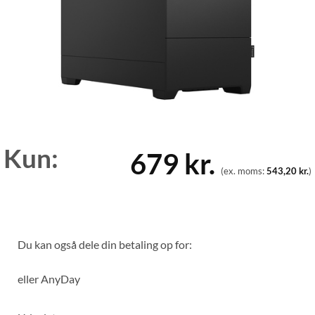
Kun:
679
kr.
(ex. moms:
543,20
kr.
)
Du kan også dele din betaling op for:
eller
AnyDay