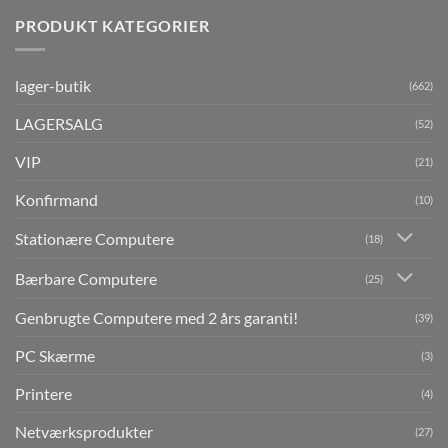
PRODUKT KATEGORIER
lager-butik
(662)
LAGERSALG
(52)
VIP
(21)
Konfirmand
(10)
Stationære Computere
(18)
Bærbare Computere
(25)
Genbrugte Computere med 2 års garanti!
(39)
PC Skærme
(3)
Printere
(4)
Netværksprodukter
(27)