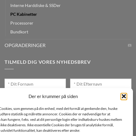
Interne Harddiske & SSDer
PC Kabinetter
Processorer
Bundkort
OPGRADERINGER
(0)
TILMELD DIG VORES NYHEDSBREV
Der er krummer på siden
Cookies, som gemmes på din enhed, med det formål at genkende den, huske
Jeg ønsker at modtage mails fra TJdata!
, udføre statistik og målrette annoncer. Cookies der er nødvendige for at
an fungere, f.eks. ved at dit personlige login eller indkøbskurv huskes mellem
Læs vores Persondatapolitik
n ikke deaktiveres. Ikke essentielle Cookies der bruges til analytiske formål,
udvidet funktionalitet, kan deaktiveres efter ønske: