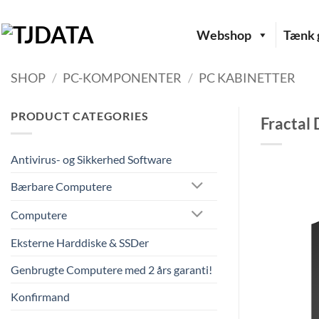
Fortsæt
til
Webshop
Tænk g
indhold
SHOP
/
PC-KOMPONENTER
/
PC KABINETTER
PRODUCT CATEGORIES
Fractal 
Antivirus- og Sikkerhed Software
Bærbare Computere
Computere
Eksterne Harddiske & SSDer
Genbrugte Computere med 2 års garanti!
Konfirmand