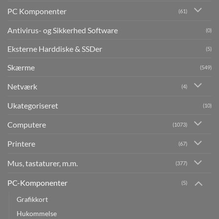
PC Komponenter
(61)
Antivirus- og Sikkerhed Software
(0)
Eksterne Harddiske & SSDer
(5)
Skærme
(549)
Netværk
(4)
Ukategoriseret
(10)
Computere
(1073)
Printere
(67)
Mus, tastaturer, m.m.
(377)
PC-Komponenter
(5)
Grafikkort
Hukommelse