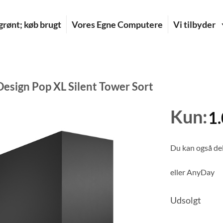
rønt; køb brugt
Vores Egne Computere
Vi tilbyder
Design Pop XL Silent Tower Sort
Kun:
1
Du kan også del
eller
AnyDay
Udsolgt