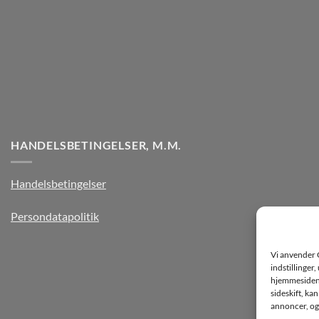
HANDELSBETINGELSER, M.M.
Handelsbetingelser
Persondatapolitik
Vi anvender 
indstillinger
hjemmesiden k
sideskift, ka
annoncer, og 