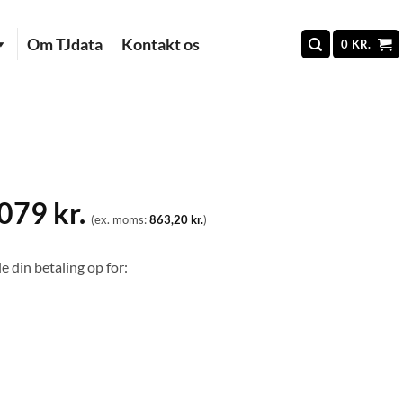
Om TJdata
Kontakt os
0
KR.
.079
kr.
(ex. moms:
863,20
kr.
)
e din betaling op for: