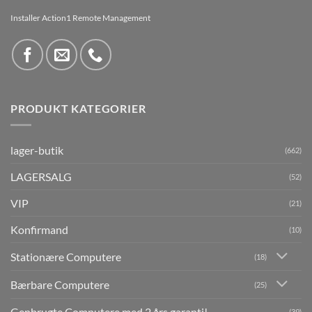
Installer Action1 Remote Management
PRODUKT KATEGORIER
lager-butik
(662)
LAGERSALG
(52)
VIP
(21)
Konfirmand
(10)
Stationære Computere
(18)
Bærbare Computere
(25)
Genbrugte Computere med 2 års garanti!
(39)