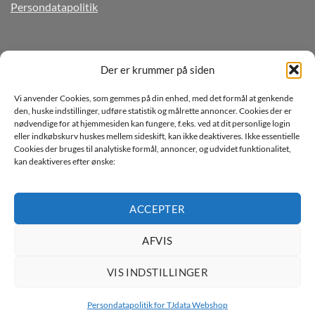
Persondatapolitik
TILMELD DIG VORES NYHEDSBREV
Der er krummer på siden
Vi anvender Cookies, som gemmes på din enhed, med det formål at genkende
den, huske indstillinger, udføre statistik og målrette annoncer. Cookies der er
nødvendige for at hjemmesiden kan fungere, f.eks. ved at dit personlige login
eller indkøbskurv huskes mellem sideskift, kan ikke deaktiveres. Ikke essentielle
Cookies der bruges til analytiske formål, annoncer, og udvidet funktionalitet,
kan deaktiveres efter ønske:
Jeg ønsker at modtage mails fra TJdata!
Læs vores Persondatapolitik
ACCEPTER
AFVIS
VIS INDSTILLINGER
Persondatapolitik for TJdata Webshop
Copyright 2026 ©
TJdata ApS