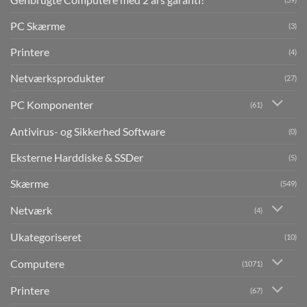
PC Skærme
(3)
Printere
(4)
Netværksprodukter
(27)
PC Komponenter
(61)
Antivirus- og Sikkerhed Software
(0)
Eksterne Harddiske & SSDer
(5)
Skærme
(549)
Netværk
(4)
Ukategoriseret
(10)
Computere
(1071)
Printere
(67)