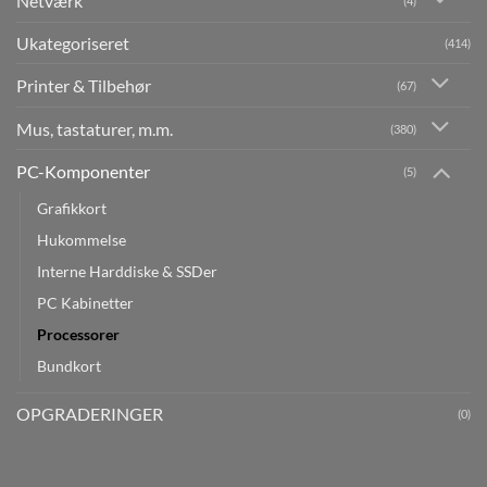
Netværk
(4)
Ukategoriseret
(414)
Printer & Tilbehør
(67)
Mus, tastaturer, m.m.
(380)
PC-Komponenter
(5)
Grafikkort
Hukommelse
Interne Harddiske & SSDer
PC Kabinetter
Processorer
Bundkort
OPGRADERINGER
(0)