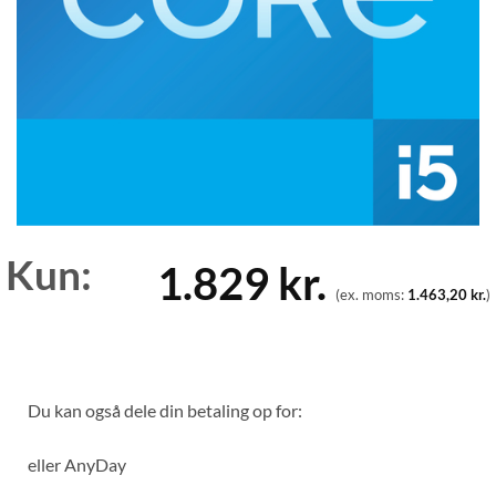
Kun:
1.829
kr.
(ex. moms:
1.463,20
kr.
)
Du kan også dele din betaling op for:
eller
AnyDay