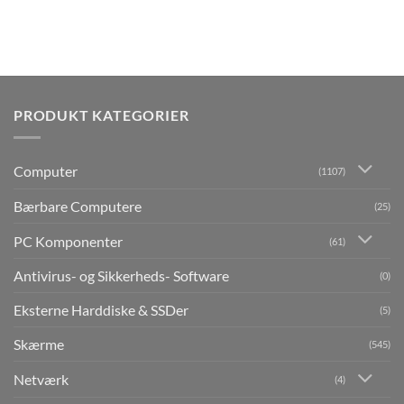
PRODUKT KATEGORIER
Computer
(1107)
Bærbare Computere
(25)
PC Komponenter
(61)
Antivirus- og Sikkerheds- Software
(0)
Eksterne Harddiske & SSDer
(5)
Skærme
(545)
Netværk
(4)