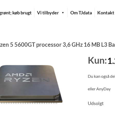
rønt; køb brugt
Vi tilbyder
Om TJdata
Kontakt
en 5 5600GT processor 3,6 GHz 16 MB L3 B
Kun:
1
Du kan også del
eller
AnyDay
Udsolgt