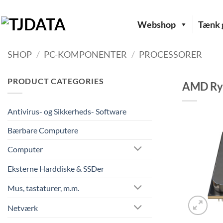
Fortsæt
til
Webshop
Tænk g
indhold
SHOP
/
PC-KOMPONENTER
/
PROCESSORER
PRODUCT CATEGORIES
AMD Ryz
Antivirus- og Sikkerheds- Software
Bærbare Computere
Computer
Eksterne Harddiske & SSDer
Mus, tastaturer, m.m.
Netværk