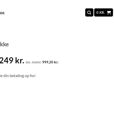
 os
0
KR.
akke
.249
kr.
(ex. moms:
999,20
kr.
)
e din betaling op for: