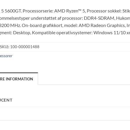
 5600GT. Processorserie: AMD Ryzen™ 5, Processor sokkel: Stik 
kommelsestyper understøttet af processor: DDR4-SDRAM, Hukomm
200 MHz. On-board grafikkort, model: AMD Radeon Graphics, In
ment: Desktop, Kompatible operativsystemer: Windows 11/10 x6
(SKU):
100-000001488
essorer
ERE INFORMATION
UCENT