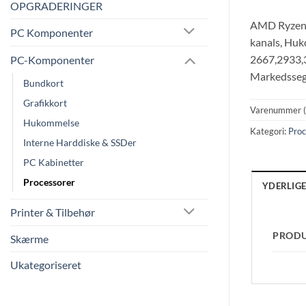
OPGRADERINGER
AMD Ryzen 5
PC Komponenter
kanals, Hu
2667,2933,3
PC-Komponenter
Markedsseg
Bundkort
Grafikkort
Varenummer 
Hukommelse
Kategori:
Proc
Interne Harddiske & SSDer
PC Kabinetter
Processorer
YDERLIG
Printer & Tilbehør
PROD
Skærme
Ukategoriseret