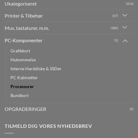
Ukategoriseret
(414)
Printer & Tilbehør
(67)
Mus, tastaturer, m.m.
(380)
PC-Komponenter
(5)
Grafikkort
Hukommelse
Interne Harddiske & SSDer
PC Kabinetter
Processorer
Bundkort
OPGRADERINGER
(0)
TILMELD DIG VORES NYHEDSBREV