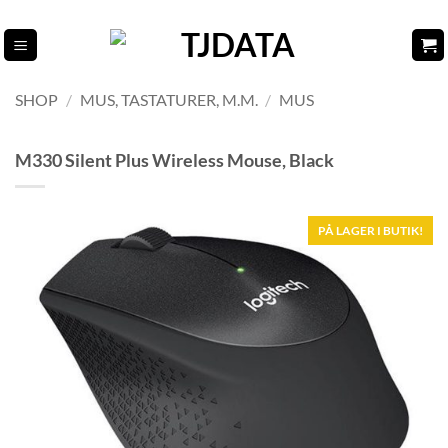
Fortsæt
til
indhold
SHOP
/
MUS, TASTATURER, M.M.
/
MUS
M330 Silent Plus Wireless Mouse, Black
PÅ LAGER I BUTIK!