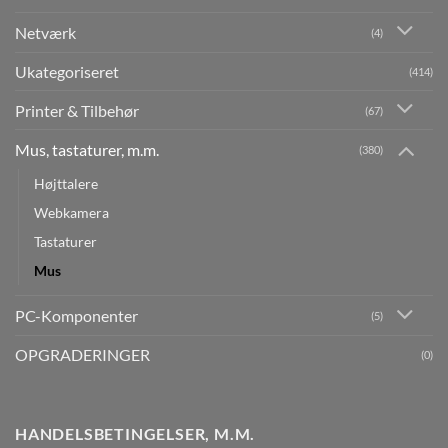
Netværk
(4)
Ukategoriseret
(414)
Printer & Tilbehør
(67)
Mus, tastaturer, m.m.
(380)
Højttalere
Webkamera
Tastaturer
Mus
PC-Komponenter
(5)
OPGRADERINGER
(0)
HANDELSBETINGELSER, M.M.