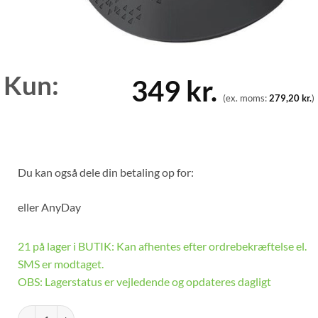
Kun:
349
kr.
(ex. moms:
279,20
kr.
)
Du kan også dele din betaling op for:
eller
AnyDay
21 på lager i BUTIK: Kan afhentes efter ordrebekræftelse el.
SMS er modtaget.
OBS: Lagerstatus er vejledende og opdateres dagligt
M330 Silent Plus Wireless Mouse, Black antal