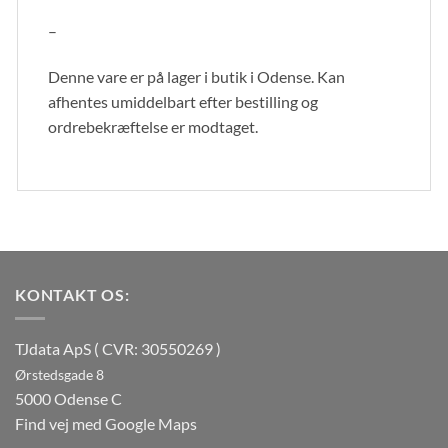
–
Denne vare er på lager i butik i Odense. Kan
afhentes umiddelbart efter bestilling og
ordrebekræftelse er modtaget.
KONTAKT OS:
TJdata ApS ( CVR: 30550269 )
Ørstedsgade 8
5000 Odense C
Find vej med Google Maps