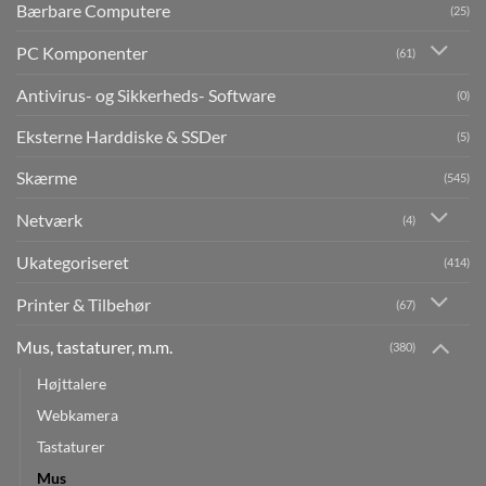
Bærbare Computere
(25)
PC Komponenter
(61)
Antivirus- og Sikkerheds- Software
(0)
Eksterne Harddiske & SSDer
(5)
Skærme
(545)
Netværk
(4)
Ukategoriseret
(414)
Printer & Tilbehør
(67)
Mus, tastaturer, m.m.
(380)
Højttalere
Webkamera
Tastaturer
Mus