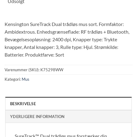
Udsolgt
Kensington SureTrack Dual trådløs mus sort. Formfaktor:
Ambidextrous. Enhedsgrænseflade: RF trådløs + Bluetooth,
Bevægelsesopløsning: 2400 dpi, Knapper type: Trykte
knapper, Antal knapper: 3, Rulle type: Hjul. Strømkilde:
Batterier. Produktfarve: Sort
Varenummer (SKU):
K75298WW
Kategori:
Mus
BESKRIVELSE
YDERLIGERE INFORMATION
SureTrack™ Dual trådløs mus forstærker din