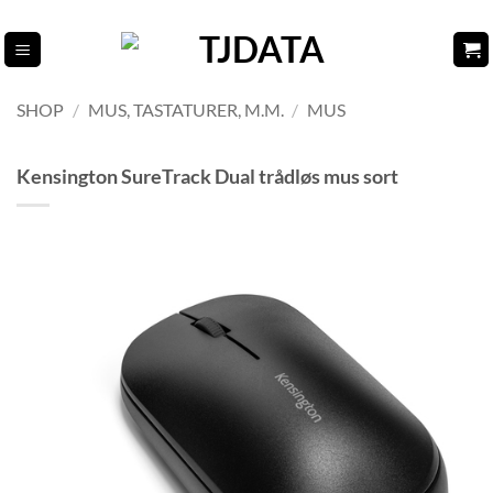
Fortsæt
til
indhold
SHOP
/
MUS, TASTATURER, M.M.
/
MUS
Kensington SureTrack Dual trådløs mus sort