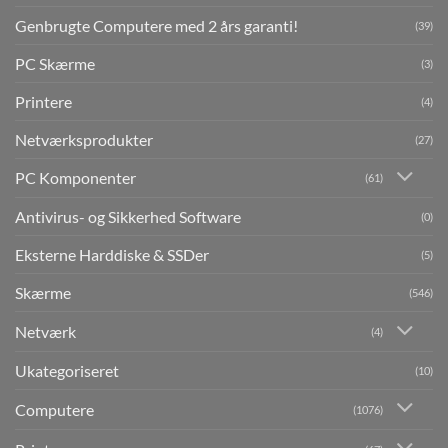
Genbrugte Computere med 2 års garanti!
(39)
PC Skærme
(3)
Printere
(4)
Netværksprodukter
(27)
PC Komponenter
(61)
Antivirus- og Sikkerhed Software
(0)
Eksterne Harddiske & SSDer
(5)
Skærme
(546)
Netværk
(4)
Ukategoriseret
(10)
Computere
(1076)