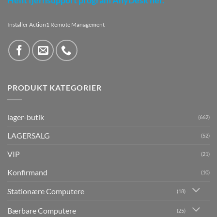
Hent fjernsupport program AnyDesk her.
Installer Action1 Remote Management
PRODUKT KATEGORIER
lager-butik
(662)
LAGERSALG
(52)
VIP
(21)
Konfirmand
(10)
Stationære Computere
(18)
Bærbare Computere
(25)