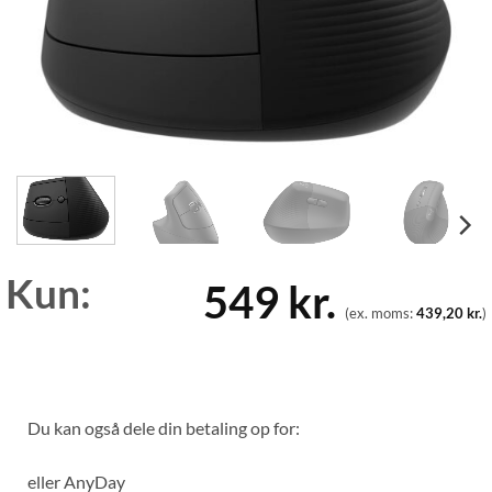
Kun:
549
kr.
(ex. moms:
439,20
kr.
)
Du kan også dele din betaling op for:
eller
AnyDay