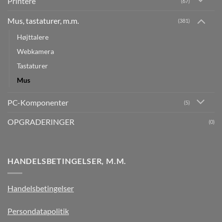
Printere
(67)
Mus, tastaturer, m.m.
(381)
Højttalere
Webkamera
Tastaturer
Mus
PC-Komponenter
(5)
OPGRADERINGER
(0)
HANDELSBETINGELSER, M.M.
Handelsbetingelser
Persondatapolitik