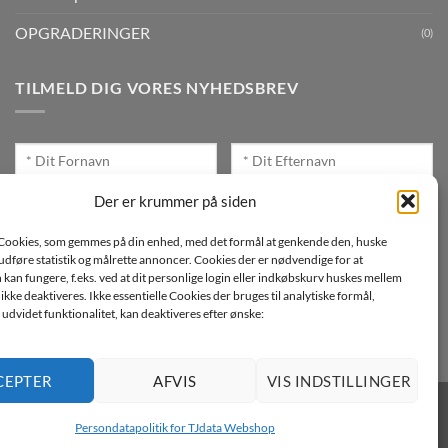
OPGRADERINGER
(0)
TILMELD DIG VORES NYHEDSBREV
Der er krummer på siden
Cookies, som gemmes på din enhed, med det formål at genkende den, huske
Jeg ønsker at modtage mails fra TJdata!
, udføre statistik og målrette annoncer. Cookies der er nødvendige for at
an fungere, f.eks. ved at dit personlige login eller indkøbskurv huskes mellem
Læs vores Persondatapolitik
n ikke deaktiveres. Ikke essentielle Cookies der bruges til analytiske formål,
udvidet funktionalitet, kan deaktiveres efter ønske:
CEPTER
AFVIS
VIS INDSTILLINGER
Persondatapolitik for TJdata Webshop