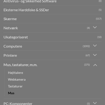
Antivirus- og Sikkerhed Software
(0)
Eksterne Harddiske & SSDer
(5)
Skærme
(557)
Netværk
(4)
Ukategoriseret
(10)
Computere
(1092)
Printere
(67)
Mus, tastaturer, m.m.
(375)
Højttalere
Webkamera
Tastaturer
Mus
PC-Komponenter
(5)