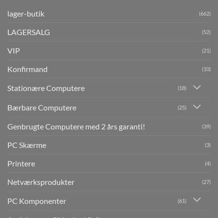
lager-butik
(662)
LAGERSALG
(52)
VIP
(21)
Konfirmand
(10)
Stationære Computere
(18)
Bærbare Computere
(25)
Genbrugte Computere med 2 års garanti!
(39)
PC Skærme
(3)
Printere
(4)
Netværksprodukter
(27)
PC Komponenter
(61)