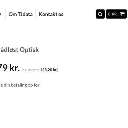
Om TJdata
Kontakt os
0
KR.
ådløst Optisk
79
kr.
(ex. moms:
143,20
kr.
)
e din betaling op for: