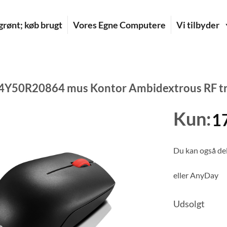
rønt; køb brugt
Vores Egne Computere
Vi tilbyder
4Y50R20864 mus Kontor Ambidextrous RF tr
Kun:
1
Du kan også del
eller
AnyDay
Udsolgt