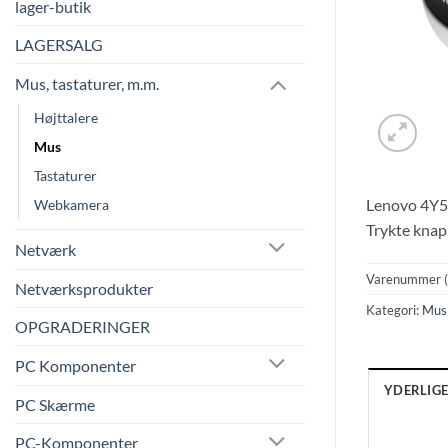
lager-butik
LAGERSALG
Mus, tastaturer, m.m.
Højttalere
Mus
Tastaturer
Lenovo 4Y50
Webkamera
Trykte knapp
Netværk
Varenummer 
Netværksprodukter
Kategori:
Mus
OPGRADERINGER
PC Komponenter
YDERLIG
PC Skærme
PC-Komponenter