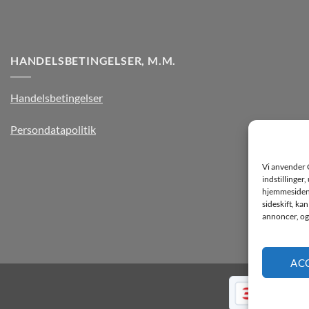
HANDELSBETINGELSER, M.M.
Handelsbetingelser
Persondatapolitik
Vi anvender 
indstillinger
hjemmesiden k
sideskift, ka
annoncer, og 
AC