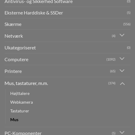
Antivirus- og Sikkerhed Software
(0)
Eksterne Harddiske & SSDer
(5)
Skærme
(556)
Netværk
(4)
Ukategoriseret
(0)
Computere
(1092)
Printere
(65)
Mus, tastaturer, m.m.
(374)
Højttalere
Webkamera
Tastaturer
Mus
PC-Komponenter
(5)