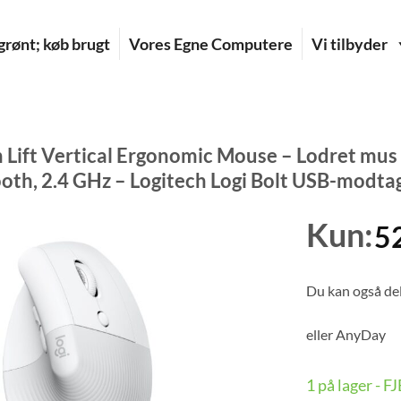
rønt; køb brugt
Vores Egne Computere
Vi tilbyder
 Lift Vertical Ergonomic Mouse – Lodret mus 
oth, 2.4 GHz – Logitech Logi Bolt USB-modtag
Kun:
5
Du kan også del
eller
AnyDay
1 på lager - 