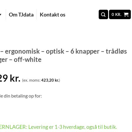
Om TJdata
Kontakt os
0
KR.
– ergonomisk – optisk – 6 knapper – trådløs
er – off-white
29
kr.
(ex. moms:
423,20
kr.
)
e din betaling op for:
FJERNLAGER: Levering er 1-3 hverdage, også til butik.