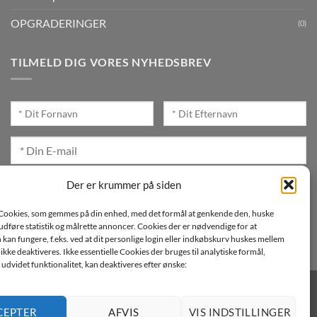
OPGRADERINGER
(0)
TILMELD DIG VORES NYHEDSBREV
Jeg ønsker at modtage mails fra TJdata!
Der er krummer på siden
Læs vores Persondatapolitik
Cookies, som gemmes på din enhed, med det formål at genkende den, huske
, udføre statistik og målrette annoncer. Cookies der er nødvendige for at
an fungere, f.eks. ved at dit personlige login eller indkøbskurv huskes mellem
n ikke deaktiveres. Ikke essentielle Cookies der bruges til analytiske formål,
udvidet funktionalitet, kan deaktiveres efter ønske:
CEPTER
AFVIS
VIS INDSTILLINGER