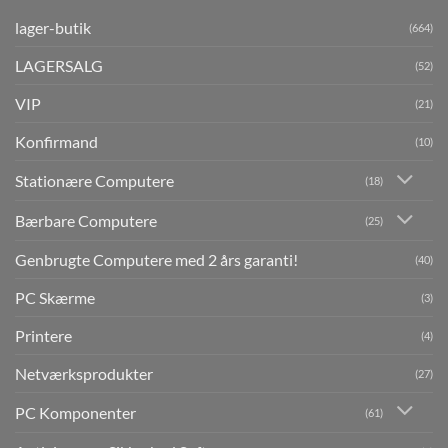
lager-butik
(664)
LAGERSALG
(52)
VIP
(21)
Konfirmand
(10)
Stationære Computere
(18)
Bærbare Computere
(25)
Genbrugte Computere med 2 års garanti!
(40)
PC Skærme
(3)
Printere
(4)
Netværksprodukter
(27)
PC Komponenter
(61)