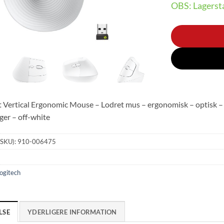
OBS: Lagersta
ft Vertical Ergonomic Mouse – Lodret mus – ergonomisk – optisk – 
er – off-white
(SKU):
910-006475
ogitech
LSE
YDERLIGERE INFORMATION