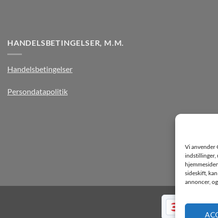
HANDELSBETINGELSER, M.M.
Handelsbetingelser
Persondatapolitik
Vi anvender 
indstillinger
hjemmesiden k
sideskift, ka
annoncer, og 
AC