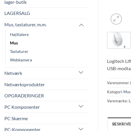
lager-butik
LAGERSALG
Mus, tastaturer, m.m.
Højttalere
Mus
Tastaturer
Webkamera
Logitech Li
USB-modtag
Netværk
Varenummer 
Netværksprodukter
Kategori:
Mus
OPGRADERINGER
Varemærke:
L
PC Komponenter
PC Skærme
BESKRIVE
PC-Komponenter