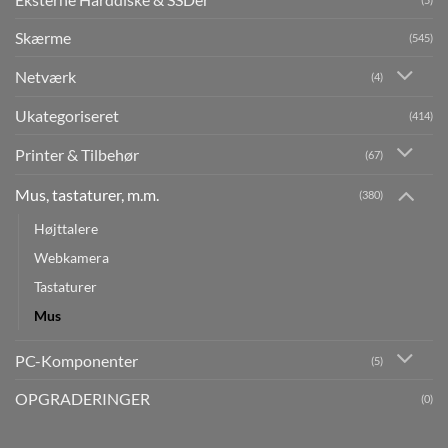
Skærme
(545)
Netværk
(4)
Ukategoriseret
(414)
Printer & Tilbehør
(67)
Mus, tastaturer, m.m.
(380)
Højttalere
Webkamera
Tastaturer
Mus
PC-Komponenter
(5)
OPGRADERINGER
(0)