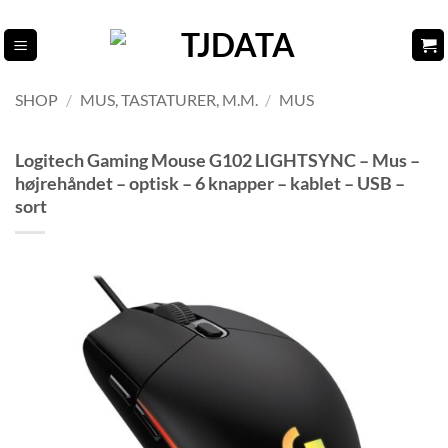
Fortsæt
til
indhold
SHOP
/
MUS, TASTATURER, M.M.
/
MUS
Logitech Gaming Mouse G102 LIGHTSYNC – Mus –
højrehåndet – optisk – 6 knapper – kablet – USB –
sort