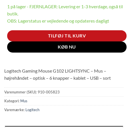
1 på lager - FJERNLAGER: Levering er 1-3 hverdage, også til
butik.
OBS: Lagerstatus er vejledende og opdateres dagligt
TILFØJ TIL KURV
KØB NU
Logitech Gaming Mouse G102 LIGHTSYNC – Mus –
højrehåndet – optisk – 6 knapper – kablet – USB – sort
Varenummer (SKU):
910-005823
Kategori:
Mus
Varemærke:
Logitech