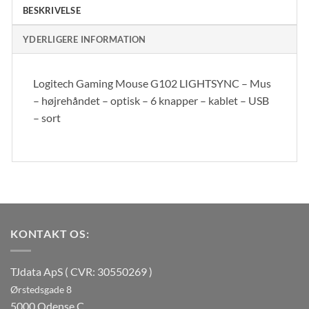
BESKRIVELSE
YDERLIGERE INFORMATION
Logitech Gaming Mouse G102 LIGHTSYNC – Mus
– højrehåndet – optisk – 6 knapper – kablet – USB
– sort
KONTAKT OS:
TJdata ApS ( CVR: 30550269 )
Ørstedsgade 8
5000 Odense C