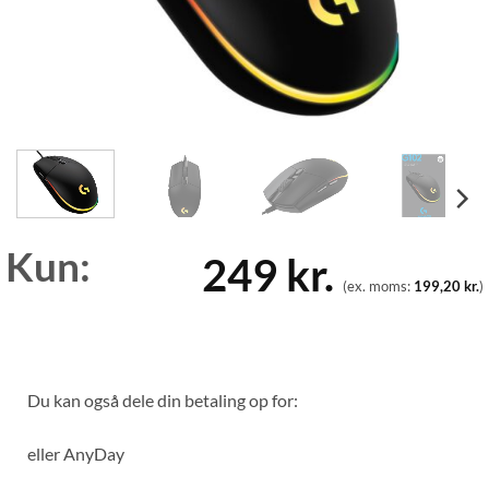
Kun:
249
kr.
(ex. moms:
199,20
kr.
)
Du kan også dele din betaling op for:
eller
AnyDay