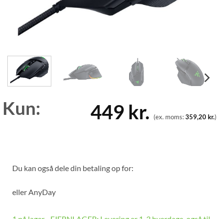
Kun:
449
kr.
(ex. moms:
359,20
kr.
)
Du kan også dele din betaling op for:
eller
AnyDay
1 på lager - FJERNLAGER: Levering er 1-3 hverdage, også til