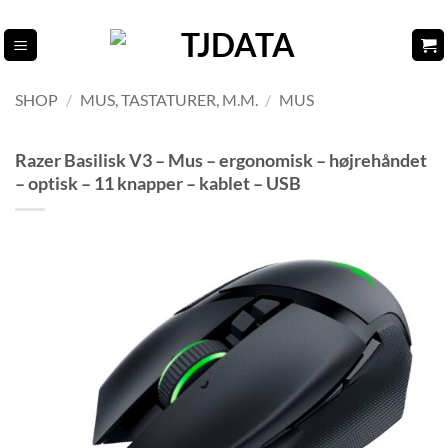
Fortsæt
til
indhold
SHOP
/
MUS, TASTATURER, M.M.
/
MUS
Razer Basilisk V3 – Mus – ergonomisk – højrehåndet
– optisk – 11 knapper – kablet – USB