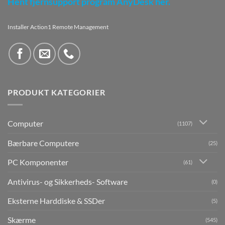
Hent fjernsupport program AnyDesk her.
Installer Action1 Remote Management
PRODUKT KATEGORIER
Computer
(1107)
Bærbare Computere
(25)
PC Komponenter
(61)
Antivirus- og Sikkerheds- Software
(0)
Eksterne Harddiske & SSDer
(5)
Skærme
(545)