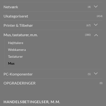
Netværk
(4)
Ukategoriseret
(414)
Printer & Tilbehør
(67)
Mus, tastaturer, m.m.
(380)
Højttalere
Webkamera
Tastaturer
Mus
PC-Komponenter
(5)
OPGRADERINGER
(0)
HANDELSBETINGELSER, M.M.