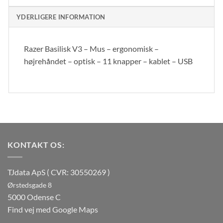
YDERLIGERE INFORMATION
Razer Basilisk V3 – Mus – ergonomisk –
højrehåndet – optisk – 11 knapper – kablet – USB
KONTAKT OS:
TJdata ApS ( CVR: 30550269 )
Ørstedsgade 8
5000 Odense C
Find vej med Google Maps