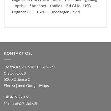
– optisk – 5 knapper – trådløs – 2.4 GHz – USB
Logitech LIGHTSPEED-modtager – hvid
KONTAKT OS:
TJdata ApS ( CVR: 30550269 )
Ørstedsgade 8
5000 Odense C
Find vej med Google Maps
Tlf:
46 93 20 61
Mail:
salg@tjdata.dk