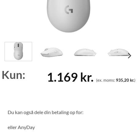
Kun:
1.169
kr.
(ex. moms:
935,20
kr.
)
Du kan også dele din betaling op for:
eller
AnyDay