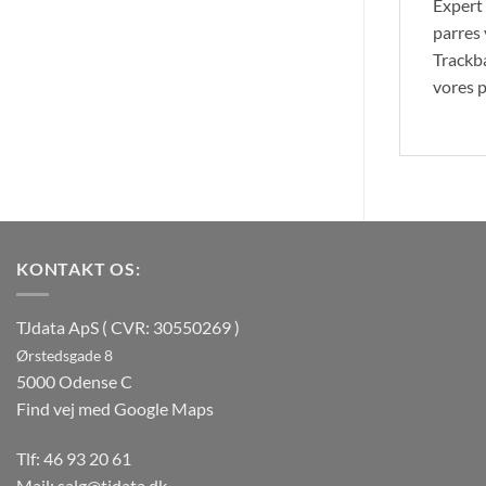
Expert 
parres 
Trackba
vores p
KONTAKT OS:
TJdata ApS ( CVR: 30550269 )
Ørstedsgade 8
5000 Odense C
Find vej med Google Maps
Tlf:
46 93 20 61
Mail:
salg@tjdata.dk