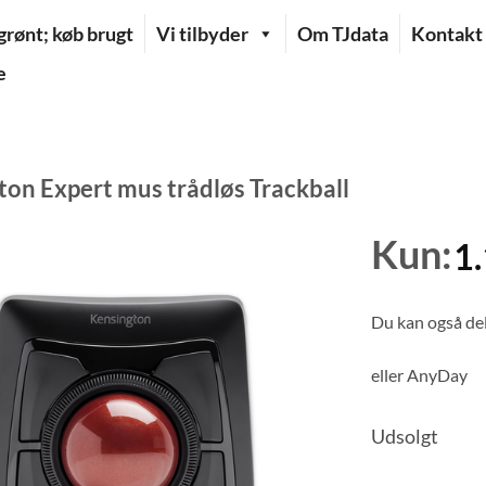
rønt; køb brugt
Vi tilbyder
Om TJdata
Kontakt
e
ton Expert mus trådløs Trackball
Kun:
1
Du kan også del
eller
AnyDay
Udsolgt