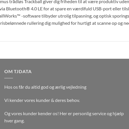
mus trådløs Trackball giver dig friheden til at være produktiv ud
via Bluetooth® 4.0 LE for at spare en værdifuld USB-port eller ti
llWorks™ -software tilbyder utrolig tilpasning, og optisk sporing
risbelønnede rullering dig mulighed for hurtigt at scanne op og n
OM TJDATA
Hos os får du altid god og ærlig vejledning
Vi kender vores kunder & deres behov.
Og vores kunder kender os! Her er personlig service og hjælp
hver gang.