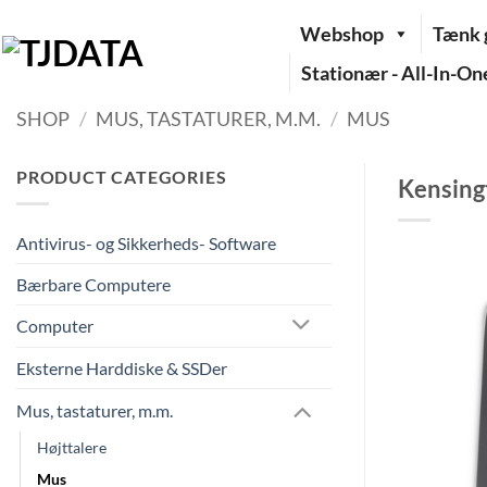
Fortsæt
Webshop
Tænk g
til
indhold
Stationær - All-In-On
SHOP
/
MUS, TASTATURER, M.M.
/
MUS
PRODUCT CATEGORIES
Kensing
Antivirus- og Sikkerheds- Software
Bærbare Computere
Computer
Eksterne Harddiske & SSDer
Mus, tastaturer, m.m.
Højttalere
Mus