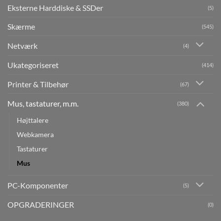
Eksterne Harddiske & SSDer
(5)
Skærme
(545)
Netværk
(4)
Ukategoriseret
(414)
Printer & Tilbehør
(67)
Mus, tastaturer, m.m.
(380)
Højttalere
Webkamera
Tastaturer
Mus
PC-Komponenter
(5)
OPGRADERINGER
(0)