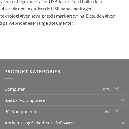
en at være begrænset af et USB-kabel. Trackballen kan
lsluttes via den inkluderede USB nano-modtager.
steknologi giver jævn, præcis markørstyring. Desuden giver
ed på websider eller lange dokumenter.
PRODUKT KATEGORIER
Computer
(1094)
Bærbare Computere
(25)
PC Komponenter
(61)
Antivirus- og Sikkerheds- Software
(0)