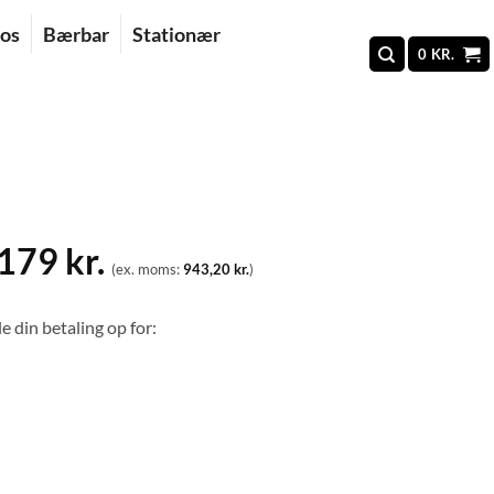
 os
Bærbar
Stationær
0
KR.
.179
kr.
(ex. moms:
943,20
kr.
)
e din betaling op for: