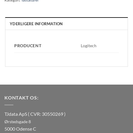
Kategori:
Tastaturer
YDERLIGERE INFORMATION
PRODUCENT
Logitech
KONTAKT OS:
TJdata ApS ( CVR: 30550269 )
Ørstedsgade 8
5000 Odense C