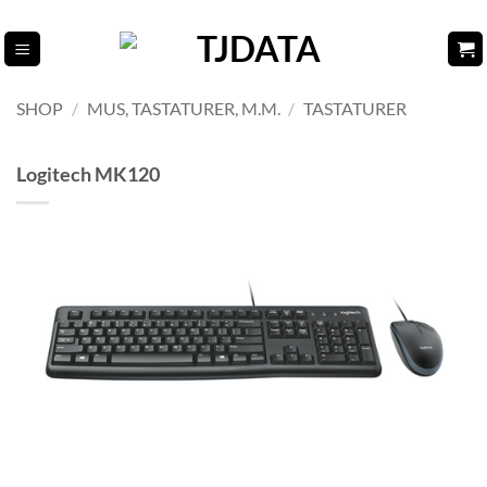
Fortsæt
til
indhold
SHOP
/
MUS, TASTATURER, M.M.
/
TASTATURER
Logitech MK120