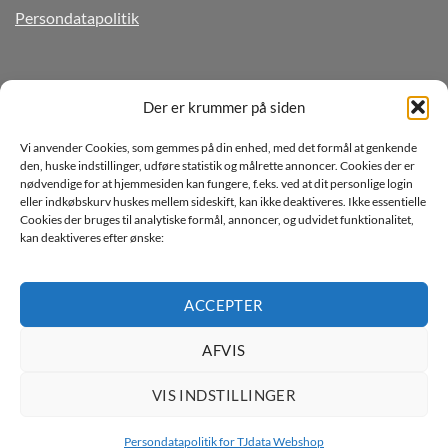
Persondatapolitik
TILMELD DIG VORES NYHEDSBREV
Der er krummer på siden
Vi anvender Cookies, som gemmes på din enhed, med det formål at genkende
den, huske indstillinger, udføre statistik og målrette annoncer. Cookies der er
nødvendige for at hjemmesiden kan fungere, f.eks. ved at dit personlige login
eller indkøbskurv huskes mellem sideskift, kan ikke deaktiveres. Ikke essentielle
Cookies der bruges til analytiske formål, annoncer, og udvidet funktionalitet,
kan deaktiveres efter ønske:
Jeg ønsker at modtage mails fra TJdata!
Læs vores Persondatapolitik
ACCEPTER
AFVIS
VIS INDSTILLINGER
Persondatapolitik for TJdata Webshop