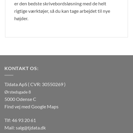
er den bedste skrivebordsløsning med de helt
rigtige værktøjer, så du kan tage arbejdet til nye
højder.
KONTAKT OS:
TJdata ApS ( CVR: 30550269 )
Ørstedsgade 8
5000 Odense C
Find vej med Google Maps
Tlf:
46 93 20 61
Mail:
salg@tjdata.dk