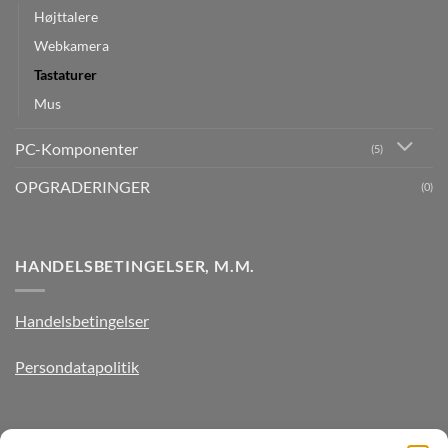
Højttalere
Webkamera
Tastaturer
Mus
PC-Komponenter
(5)
OPGRADERINGER
(0)
HANDELSBETINGELSER, M.M.
Handelsbetingelser
Persondatapolitik
TILMELD DIG VORES NYHEDSBREV