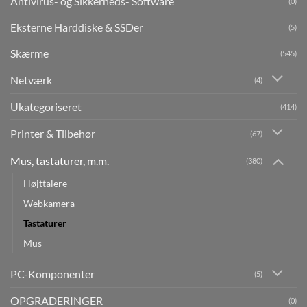
Antivirus- og Sikkerheds- Software
(0)
Eksterne Harddiske & SSDer
(5)
Skærme
(545)
Netværk
(4)
Ukategoriseret
(414)
Printer & Tilbehør
(67)
Mus, tastaturer, m.m.
(380)
Højttalere
Webkamera
Tastaturer
Mus
PC-Komponenter
(5)
OPGRADERINGER
(0)