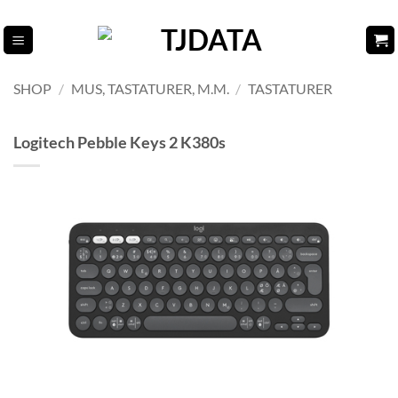
Fortsæt
til
indhold
SHOP
/
MUS, TASTATURER, M.M.
/
TASTATURER
Logitech Pebble Keys 2 K380s