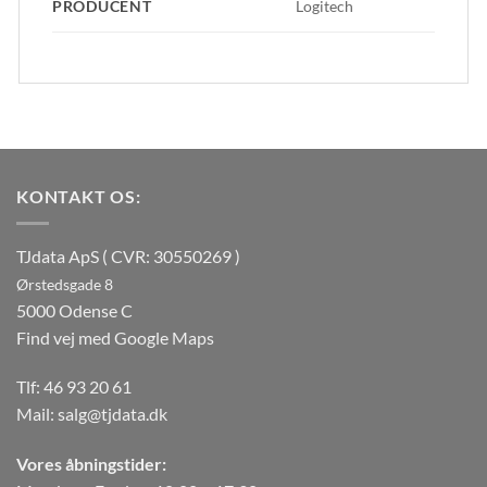
PRODUCENT
Logitech
KONTAKT OS:
TJdata ApS ( CVR: 30550269 )
Ørstedsgade 8
5000 Odense C
Find vej med Google Maps
Tlf:
46 93 20 61
Mail:
salg@tjdata.dk
Vores åbningstider: