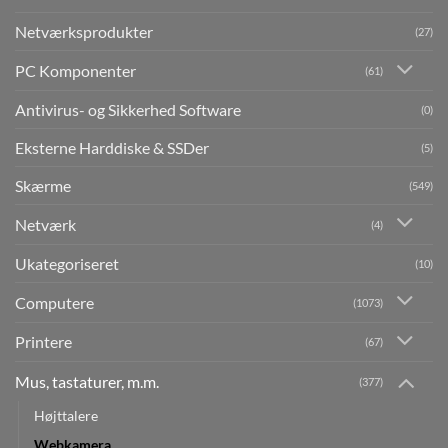
Netværksprodukter
(27)
PC Komponenter
(61)
Antivirus- og Sikkerhed Software
(0)
Eksterne Harddiske & SSDer
(5)
Skærme
(549)
Netværk
(4)
Ukategoriseret
(10)
Computere
(1073)
Printere
(67)
Mus, tastaturer, m.m.
(377)
Højttalere
Webkamera