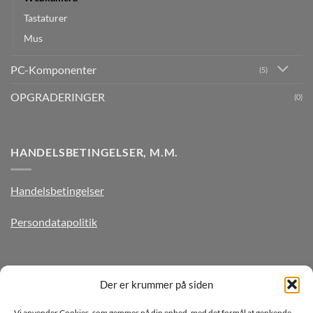
Tastaturer
Mus
PC-Komponenter
(5)
OPGRADERINGER
(0)
HANDELSBETINGELSER, M.M.
Handelsbetingelser
Persondatapolitik
TILMELD DIG VORES NYHEDSBREV
Der er krummer på siden
Vi anvender Cookies, som gemmes på din enhed, med det formål at genkende