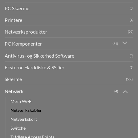
PC Skærme
(3)
Printere
(4)
Netværksprodukter
(27)
PC Komponenter
(61)
Antivirus- og Sikkerhed Software
(0)
Eksterne Harddiske & SSDer
(5)
Skærme
(550)
Netværk
(4)
Mesh Wi-Fi
Netværkskabler
Netværkskort
Switche
Trådløse Access Points