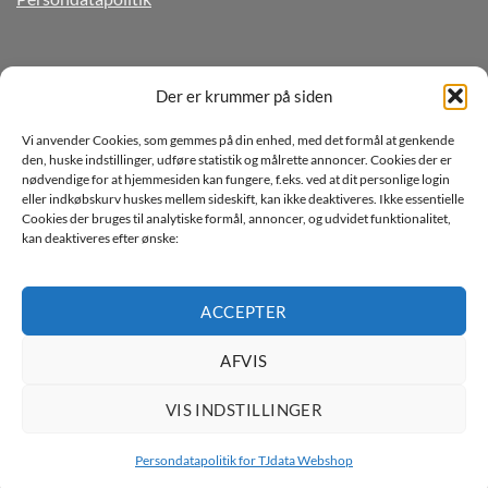
TILMELD DIG VORES NYHEDSBREV
Der er krummer på siden
Vi anvender Cookies, som gemmes på din enhed, med det formål at genkende
den, huske indstillinger, udføre statistik og målrette annoncer. Cookies der er
nødvendige for at hjemmesiden kan fungere, f.eks. ved at dit personlige login
eller indkøbskurv huskes mellem sideskift, kan ikke deaktiveres. Ikke essentielle
Cookies der bruges til analytiske formål, annoncer, og udvidet funktionalitet,
kan deaktiveres efter ønske:
Jeg ønsker at modtage mails fra TJdata!
Læs vores Persondatapolitik
ACCEPTER
AFVIS
VIS INDSTILLINGER
Persondatapolitik for TJdata Webshop
Copyright 2026 ©
TJdata ApS