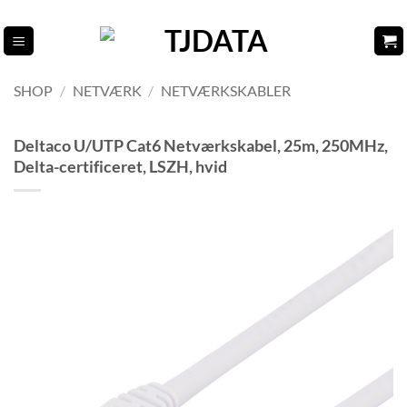
Fortsæt
til
indhold
SHOP
/
NETVÆRK
/
NETVÆRKSKABLER
Deltaco U/UTP Cat6 Netværkskabel, 25m, 250MHz,
Delta-certificeret, LSZH, hvid