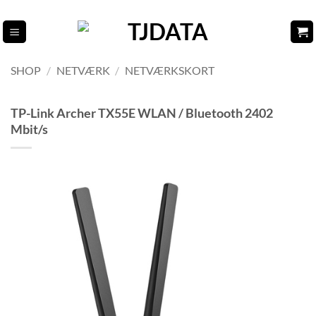
Fortsæt
til
indhold
SHOP
/
NETVÆRK
/
NETVÆRKSKORT
TP-Link Archer TX55E WLAN / Bluetooth 2402
Mbit/s