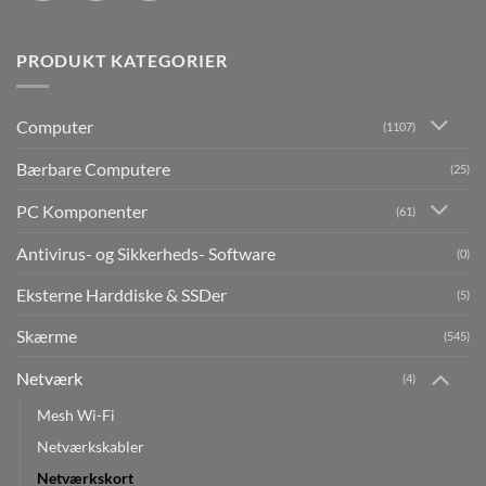
PRODUKT KATEGORIER
Computer
(1107)
Bærbare Computere
(25)
PC Komponenter
(61)
Antivirus- og Sikkerheds- Software
(0)
Eksterne Harddiske & SSDer
(5)
Skærme
(545)
Netværk
(4)
Mesh Wi-Fi
Netværkskabler
Netværkskort