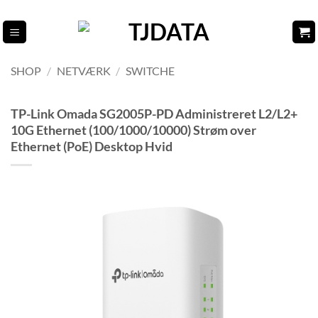
Fortsæt
til
indhold
SHOP
/
NETVÆRK
/
SWITCHE
TP-Link Omada SG2005P-PD Administreret L2/L2+
10G Ethernet (100/1000/10000) Strøm over
Ethernet (PoE) Desktop Hvid