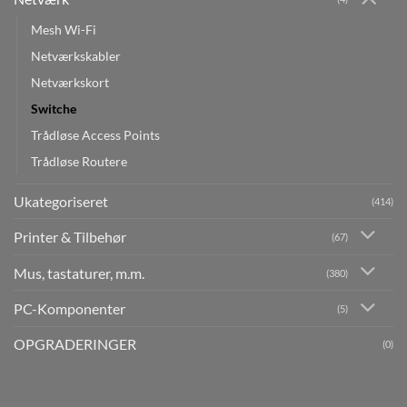
Mesh Wi-Fi
Netværkskabler
Netværkskort
Switche
Trådløse Access Points
Trådløse Routere
Ukategoriseret
(414)
Printer & Tilbehør
(67)
Mus, tastaturer, m.m.
(380)
PC-Komponenter
(5)
OPGRADERINGER
(0)