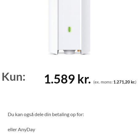
Kun:
1.589
kr.
(ex. moms:
1.271,20
kr.
)
Du kan også dele din betaling op for:
eller
AnyDay