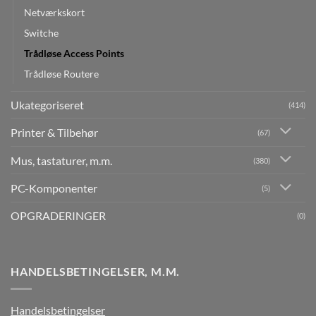
Netværkskort
Switche
Trådløse Access Points
Trådløse Routere
Ukategoriseret
(414)
Printer & Tilbehør
(67)
Mus, tastaturer, m.m.
(380)
PC-Komponenter
(5)
OPGRADERINGER
(0)
HANDELSBETINGELSER, M.M.
Handelsbetingelser