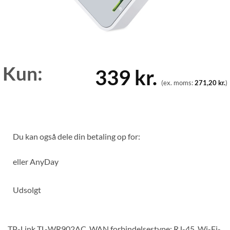
Kun:
339
kr.
(ex. moms:
271,20
kr.
)
Du kan også dele din betaling op for:
eller
AnyDay
Udsolgt
TP-Link TL-WR902AC. WAN forbindelsestype: RJ-45. Wi-Fi-