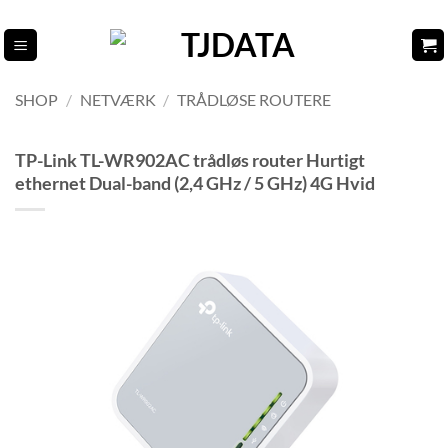
Fortsæt
til
indhold
SHOP
/
NETVÆRK
/
TRÅDLØSE ROUTERE
TP-Link TL-WR902AC trådløs router Hurtigt
ethernet Dual-band (2,4 GHz / 5 GHz) 4G Hvid