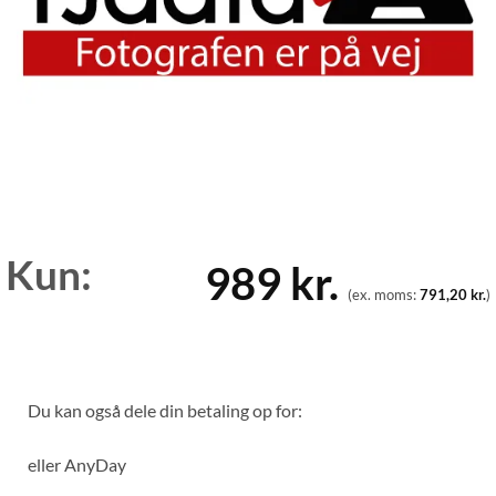
Kun:
989
kr.
(ex. moms:
791,20
kr.
)
Du kan også dele din betaling op for:
eller
AnyDay