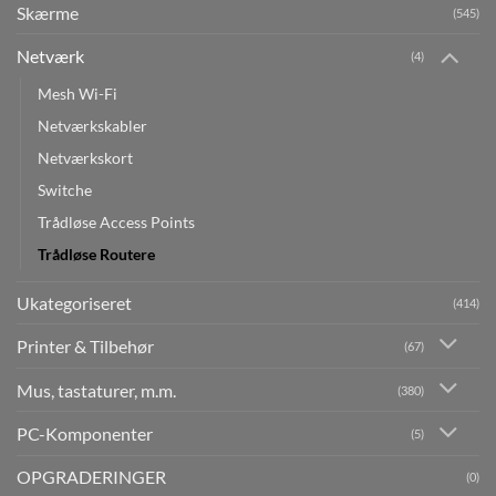
Skærme
(545)
Netværk
(4)
Mesh Wi-Fi
Netværkskabler
Netværkskort
Switche
Trådløse Access Points
Trådløse Routere
Ukategoriseret
(414)
Printer & Tilbehør
(67)
Mus, tastaturer, m.m.
(380)
PC-Komponenter
(5)
OPGRADERINGER
(0)