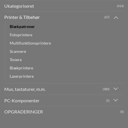
Ukategoriseret
(414)
Printer & Tilbehør
(67)
Blækpatroner
Fotoprintere
Multifunktionsprintere
Scannere
Tonere
Blækprintere
Laserprintere
Mus, tastaturer, m.m.
(380)
PC-Komponenter
(5)
OPGRADERINGER
(0)