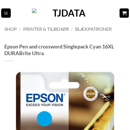
Fortsæt
til
indhold
SHOP
/
PRINTER & TILBEHØR
/
BLÆKPATRONER
Epson Pen and crossword Singlepack Cyan 16XL
DURABrite Ultra