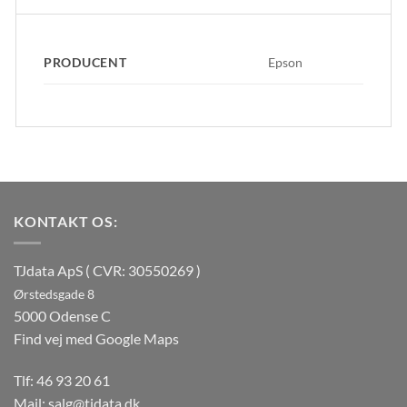
PRODUCENT
Epson
KONTAKT OS:
TJdata ApS ( CVR: 30550269 )
Ørstedsgade 8
5000 Odense C
Find vej med Google Maps
Tlf:
46 93 20 61
Mail:
salg@tjdata.dk