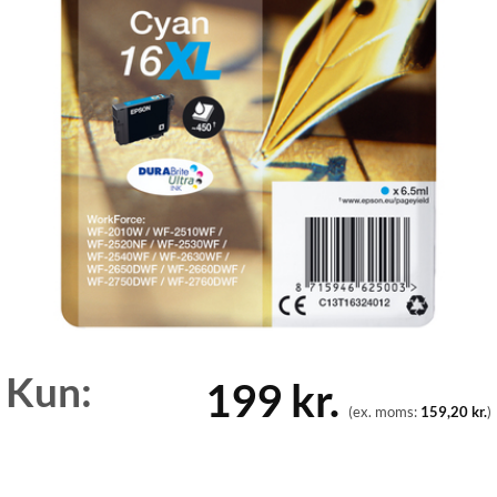
Kun:
199
kr.
(ex. moms:
159,20
kr.
)