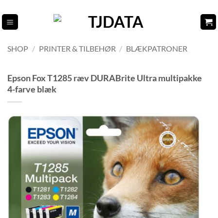
Fortsæt
til
indhold
SHOP
/
PRINTER & TILBEHØR
/
BLÆKPATRONER
Epson Fox T1285 ræv DURABrite Ultra multipakke
4-farve blæk