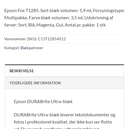
Epson Fox T1285. Sort blæk volumen: 5,9 ml, Forsyningstype:
Multipakke, Farve blæk volumen: 3,5 ml, Udskrivning af
farver: Sort, Blå, Magenta, Gul, Antal pr. pakke: 1 stk
Varenummer (SKU):
C13T12854012
Kategori:
Blækpatroner
BESKRIVELSE
YDERLIGERE INFORMATION
Epson DURABrite Ultra-blæk
DURABrite Ultra-blæk leverer tekstdokumenter og
fotos i professionel kvalitet, der ikke kun ser flotte
ud. De er også vandfaste, udtværingsfrie og