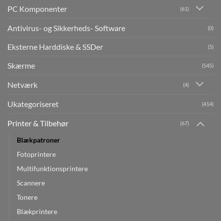
PC Komponenter
(61)
Antivirus- og Sikkerheds- Software
(0)
Eksterne Harddiske & SSDer
(5)
Skærme
(545)
Netværk
(4)
Ukategoriseret
(414)
Printer & Tilbehør
(67)
Blækpatroner
Fotoprintere
Multifunktionsprintere
Scannere
Tonere
Blækprintere