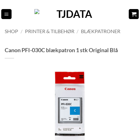
Fortsæt
til
indhold
SHOP
/
PRINTER & TILBEHØR
/
BLÆKPATRONER
Canon PFI-030C blækpatron 1 stk Original Blå