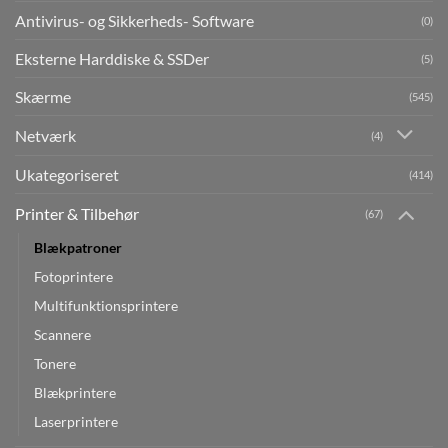
Antivirus- og Sikkerheds- Software
(0)
Eksterne Harddiske & SSDer
(5)
Skærme
(545)
Netværk
(4)
Ukategoriseret
(414)
Printer & Tilbehør
(67)
Blækpatroner
Fotoprintere
Multifunktionsprintere
Scannere
Tonere
Blækprintere
Laserprintere